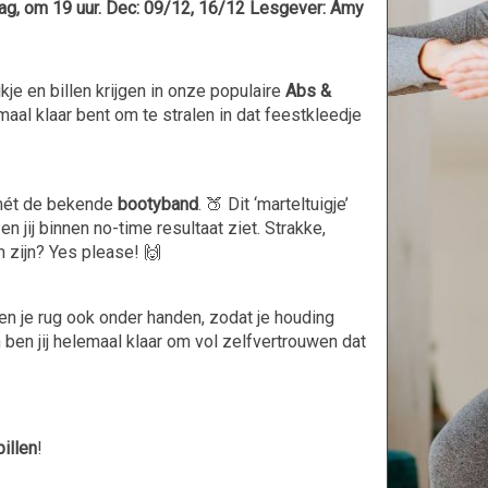
g, om 19 uur. Dec: 09/12, 16/12 Lesgever: Amy
kje en billen krijgen in onze populaire
Abs &
emaal klaar bent om te stralen in dat feestkleedje
mét de bekende
bootyband
. 🍑 Dit ‘marteltuigje’
n jij binnen no-time resultaat ziet. Strakke,
m zijn? Yes please! 🙌
n je rug ook onder handen, zodat je houding
 ben jij helemaal klaar om vol zelfvertrouwen dat
billen
!