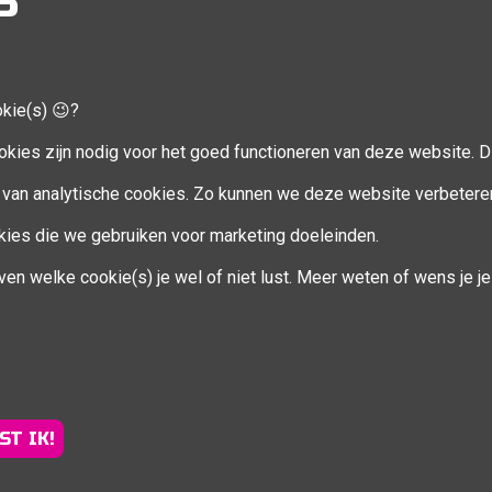
S
okie(s) 😉?
CCOUNT
VOLG MIJ
okies zijn nodig voor het goed functioneren van deze website. Di
Facebook
van analytische cookies. Zo kunnen we deze website verbetere
ookies die we gebruiken voor marketing doeleinden.
en
ven welke cookie(s) je wel of niet lust. Meer weten of wens je 
eren
ST IK!
Sportsessies regio Brugge |
info@fitcoachsofie.be
| Powered b