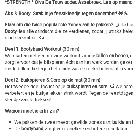
*STRENGTH * Olva De Touwladder, Assebroek. Les op maanda
Abs & Booty: Strak in je feestkleedje tegen december! 🌟💪
Klaar om die twee populairste zones aan te pakken?
😏 Je bui
Booty-
les alle aandacht die ze verdienen, zodat jij straks hel
eind december. 🎉💃
Deel 1: Bootyband Workout (30 min)
We starten met een stevige workout voor je
billen en benen
, 
zorgt ervoor dat je bilspieren écht aan het werk worden gezet e
ronde billen die tegen het einde van de reeks helemaal in vor
Deel 2: Buikspieren & Core op de mat (30 min)
Het tweede deel focust op je
buikspieren en core
. 💥 We neme
verbetert en je buikje lekker strak wordt. Tegen de feestdagen
kleedje aan te trekken!
Waarom moet je erbij zijn?
We pakken de twee meest gewilde zones aan:
buikje en 
De
bootyband
zorgt voor snellere en betere resultaten.