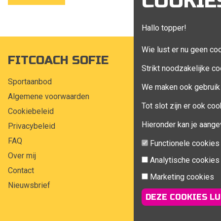
COOKIE
Hallo topper!
Wie lust er nu geen co
FITCOACH SOFIE
MIJN A
Strikt noodzakelijke co
Sportaanbod
Mijn account
We maken ook gebruik 
Algemene voorwaarden
Bestellingen
Tot slot zijn er ook c
Cookiebeleid
Klant adress
Hieronder kan je aange
Privacybeleid
Winkelwagen
FAQ
Aankoop beh
Functionele cookies
Over mij
Analytische cookies
Contact
Marketing cookies
Nieuwsbrief
DEZE COOKIES LU
© 2026 Fitcoach Sofie | 