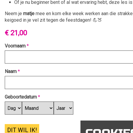
Of je nu beginner bent of al wat ervaring hebt, deze les i
Neem je
matje
mee en kom elke week werken aan die strakke b
keigoed in je vel zit tegen de feestdagen! 💪🍑
€ 21,00
Voornaam
*
Naam
*
Geboortedatum
*
DIT WIL IK!