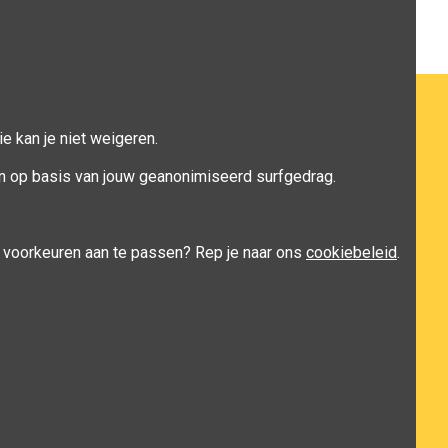
e kan je niet weigeren.
n op basis van jouw geanonimiseerd surfgedrag.
je voorkeuren aan te passen? Rep je naar ons
cookiebeleid
.
y
nopCommerce
&
TMedia