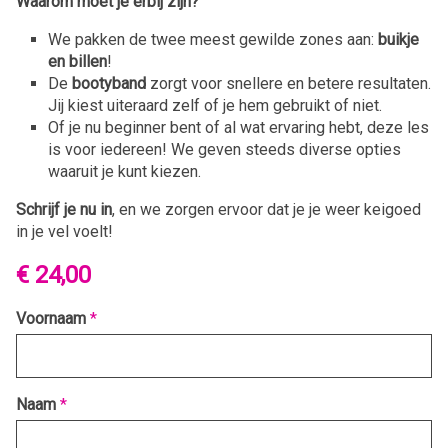
Waarom moet je erbij zijn?
We pakken de twee meest gewilde zones aan:
buikje
en billen
!
De
bootyband
zorgt voor snellere en betere resultaten.
Jij kiest uiteraard zelf of je hem gebruikt of niet.
Of je nu beginner bent of al wat ervaring hebt, deze les
is voor iedereen! We geven steeds diverse opties
waaruit je kunt kiezen.
Schrijf je nu in
, en we zorgen ervoor dat je je weer keigoed
in je vel voelt!
€ 24,00
Voornaam
*
Naam
*