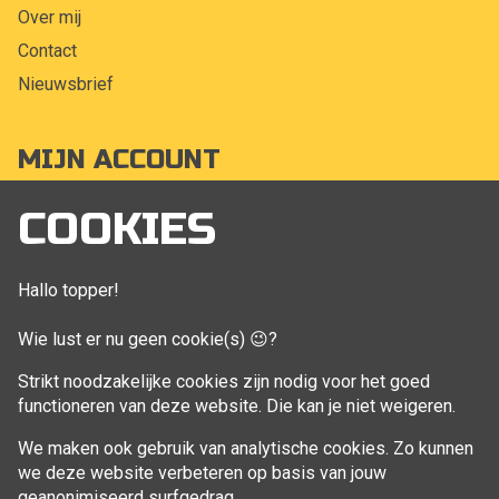
Over mij
Contact
Nieuwsbrief
MIJN ACCOUNT
Mijn account
COOKIES
Bestellingen
Klant adressen
Hallo topper!
Winkelwagen
Wie lust er nu geen cookie(s) 😉?
Aankoop beheren
Strikt noodzakelijke cookies zijn nodig voor het goed
functioneren van deze website. Die kan je niet weigeren.
VOLG MIJ
We maken ook gebruik van analytische cookies. Zo kunnen
Facebook
we deze website verbeteren op basis van jouw
geanonimiseerd surfgedrag.