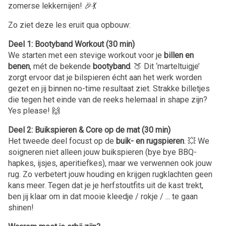
zomerse lekkernijen! 🎉💃
Zo ziet deze les eruit qua opbouw:
Deel 1: Bootyband Workout (30 min)
We starten met een stevige workout voor je
billen en
benen
, mét de bekende
bootyband
. 🍑 Dit ‘marteltuigje’
zorgt ervoor dat je bilspieren écht aan het werk worden
gezet en jij binnen no-time resultaat ziet. Strakke billetjes
die tegen het einde van de reeks helemaal in shape zijn?
Yes please! 🙌
Deel 2: Buikspieren & Core op de mat (30 min)
Het tweede deel focust op de
buik- en rugspieren
. 💥 We
soigneren niet alleen jouw buikspieren (bye bye BBQ-
hapkes, ijsjes, aperitiefkes), maar we verwennen ook jouw
rug. Zo verbetert jouw houding en krijgen rugklachten geen
kans meer. Tegen dat je je herfstoutfits uit de kast trekt,
ben jij klaar om in dat mooie kleedje / rokje / ... te gaan
shinen!