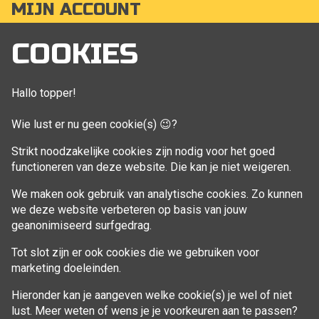
MIJN ACCOUNT
Mijn account
COOKIES
Bestellingen
Klant adressen
Hallo topper!
Winkelwagen
Wie lust er nu geen cookie(s) 😉?
Aankoop beheren
Strikt noodzakelijke cookies zijn nodig voor het goed
functioneren van deze website. Die kan je niet weigeren.
VOLG MIJ
We maken ook gebruik van analytische cookies. Zo kunnen
Facebook
we deze website verbeteren op basis van jouw
geanonimiseerd surfgedrag.
Tot slot zijn er ook cookies die we gebruiken voor
marketing doeleinden.
Hieronder kan je aangeven welke cookie(s) je wel of niet
lust. Meer weten of wens je je voorkeuren aan te passen?