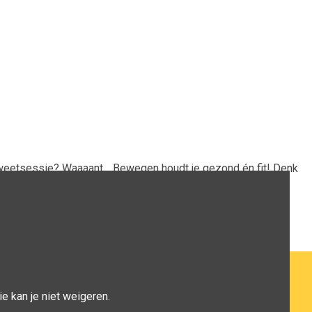
 zweetsessie? Waaaant… Bewegen houdt je gezond én fit! Denk
e kan je niet weigeren.