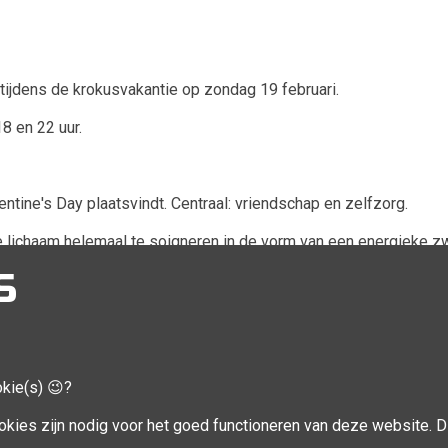
 tijdens de krokusvakantie op zondag 19 februari.
18 en 22 uur.
entine's Day plaatsvindt. Centraal: vriendschap en zelfzorg.
 je lichaam helemaal te soigneren in de vorm van een energieke
n, rug, … en zoveel meer moois van jouw (bijna-) zomers lijf. 😉
S
okie(s) 😉?
CCOUNT
VOLG MIJ
okies zijn nodig voor het goed functioneren van deze website. Di