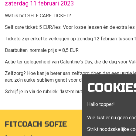
zaterdag 11 februari 2023
Wat is het SELF CARE TICKET?
Self care ticket: 5 EUR/les. Voor losse lessen én de extra les
Tickets zijn enkel te verkrijgen op zondag 12 februari tussen 
Daarbuiten: normale prijs = 8,5 EUR.
Actie ter gelegenheid van Galentine's Day, die de dag voor Val
Zelfzorg? Hoe kan je beter aan zelfzorg doen dan een uurtje
aan: zo’n uurke subliem genot voor de buikspieren, billen, arme
COOKIE
Schrijf je in via de rubriek: 'last-minutes'!
Hallo topper!
Wie lust er nu geen co
FITCOACH SOFIE
MIJN A
Strikt noodzakelijke co