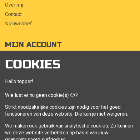
Over mij
Contact
Nieuwsbrief
MIJN ACCOUNT
Mijn account
COOKIES
Bestellingen
Klant adressen
Hallo topper!
Winkelwagen
Wie lust er nu geen cookie(s) 😉?
Aankoop beheren
Strikt noodzakelijke cookies zijn nodig voor het goed
functioneren van deze website. Die kan je niet weigeren.
VOLG MIJ
We maken ook gebruik van analytische cookies. Zo kunnen
Facebook
we deze website verbeteren op basis van jouw
geanonimiseerd surfgedrag.