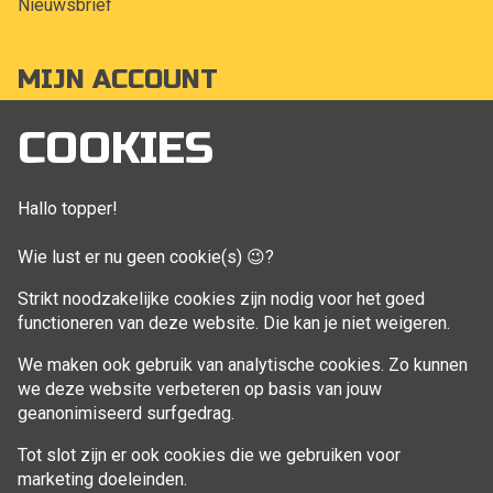
Nieuwsbrief
MIJN ACCOUNT
Mijn account
COOKIES
Bestellingen
Klant adressen
Hallo topper!
Winkelwagen
Wie lust er nu geen cookie(s) 😉?
Aankoop beheren
Strikt noodzakelijke cookies zijn nodig voor het goed
functioneren van deze website. Die kan je niet weigeren.
VOLG MIJ
We maken ook gebruik van analytische cookies. Zo kunnen
Facebook
we deze website verbeteren op basis van jouw
geanonimiseerd surfgedrag.
Tot slot zijn er ook cookies die we gebruiken voor
marketing doeleinden.