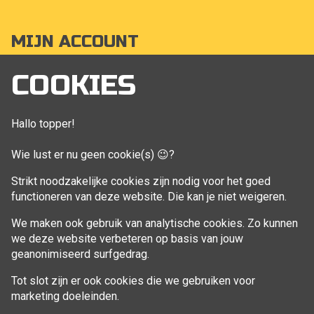
MIJN ACCOUNT
Mijn account
COOKIES
Bestellingen
Klant adressen
Hallo topper!
Winkelwagen
Wie lust er nu geen cookie(s) 😉?
Aankoop beheren
Strikt noodzakelijke cookies zijn nodig voor het goed
functioneren van deze website. Die kan je niet weigeren.
VOLG MIJ
We maken ook gebruik van analytische cookies. Zo kunnen
Facebook
we deze website verbeteren op basis van jouw
geanonimiseerd surfgedrag.
Tot slot zijn er ook cookies die we gebruiken voor
marketing doeleinden.