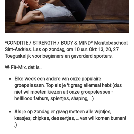
*CONDITIE / STRENGTH / BODY & MIND* Manitobaschool,
Sint-Andries. Les op zondag, om 10 uur. Okt: 13, 20, 27
Toegankelijk voor beginners en gevorderd sporters.
🌟
Fit-Mix, dat is...
Elke week een andere van onze
populaire
groepslessen.
Top als je 't graag allemaal hebt (dus
niet wil moeten kiezen uit onze groepslessen -
hellllooo fatburn, spiertjes, shaping, ...)
Als je op zondag er graag meteen
alle wijntjes,
kaasjes, chipkes, dessertjes, ...
van wil komen
burnen
!
;)