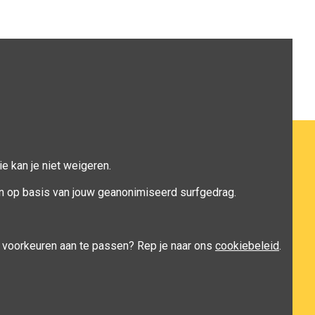
de rugspieren. Knallen we samen het nieuwe jaar in? ;)
e kan je niet weigeren.
n op basis van jouw geanonimiseerd surfgedrag.
je voorkeuren aan te passen? Rep je naar ons
cookiebeleid
.