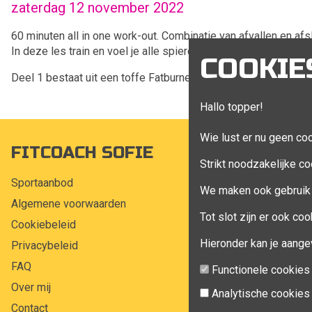
zaterdag 12 november 2022
60 minuten all in one work-out. Combinatie van afvallen en af
In deze les train en voel je alle spieren, maar in het bijzonder 
COOKIE
Deel 1 bestaat uit een toffe Fatburner, in het tweede deel tra
Hallo topper!
Wie lust er nu geen co
FITCOACH SOFIE
MIJN A
Strikt noodzakelijke co
Sportaanbod
Mijn account
We maken ook gebruik 
Algemene voorwaarden
Bestellingen
Tot slot zijn er ook c
Cookiebeleid
Klant adress
Hieronder kan je aange
Privacybeleid
Winkelwagen
FAQ
Aankoop beh
Functionele cookies
Over mij
Analytische cookies
Contact