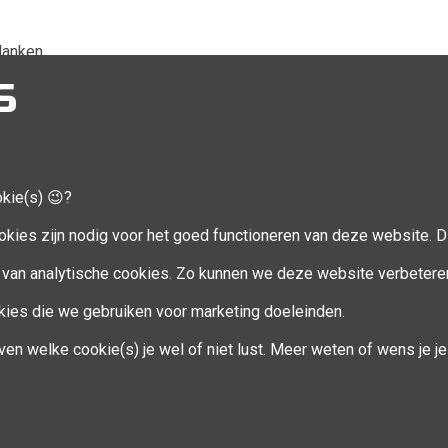
slanken.
die van je core & abs.
S
inen we samen de abs & core. Er is ook bijzondere aandacht voor 
okie(s) 😉?
CCOUNT
VOLG MIJ
okies zijn nodig voor het goed functioneren van deze website. Di
Facebook
van analytische cookies. Zo kunnen we deze website verbetere
ookies die we gebruiken voor marketing doeleinden.
en
ven welke cookie(s) je wel of niet lust. Meer weten of wens je 
eren