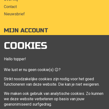
Contact
Nieuwsbrief
MIJN ACCOUNT
Mijn account
COOKIES
Bestellingen
Klant adressen
Hallo topper!
Winkelwagen
Wie lust er nu geen cookie(s) 😉?
Aankoop beheren
Strikt noodzakelijke cookies zijn nodig voor het goed
functioneren van deze website. Die kan je niet weigeren.
VOLG MIJ
We maken ook gebruik van analytische cookies. Zo kunnen
Facebook
we deze website verbeteren op basis van jouw
geanonimiseerd surfgedrag.