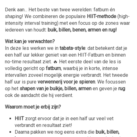
Denk aan... Het beste van twee werelden: fatburn én
shaping! We combineren de populaire
HIIT-methode
(high-
intensity interval training) met een focus op de zones waar
iedereen van houdt:
buik, billen, benen, armen en rug!
Wat kan je verwachten?
In deze les werken we in
tabata-style
: dat betekent dat je
een half uur lekker geniet van een HIIT-Fatburn en binnen
no-time resultaat ziet. 🔥 Het eerste deel van de les is
volledig gericht op
fatburn
, waarbij je in korte, intense
intervallen zoveel mogelijk energie verbrandt. Het tweede
half uur is pure
verwennerij voor je spieren
. We focussen
op het
shapen van je buikje, billen, armen
en geven je
rug
ook de aandacht die hij verdient.
Waarom moet je erbij zijn?
HIIT
zorgt ervoor dat je in een half uur veel vet
verbrandt en resultaat ziet!
Daarna pakken we nog eens extra die
buik, billen,