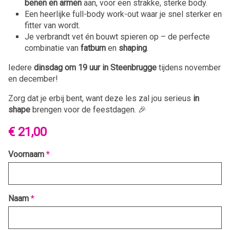
benen en armen
aan, voor een strakke, sterke body.
Een heerlijke full-body work-out waar je snel sterker en
fitter van wordt.
Je verbrandt vet én bouwt spieren op – de perfecte
combinatie van
fatburn
en
shaping
.
Iedere
dinsdag om 19 uur in Steenbrugge
tijdens november
en december!
Zorg dat je erbij bent, want deze les zal jou serieus
in
shape
brengen voor de feestdagen. 🎉
€ 21,00
Voornaam
*
Naam
*