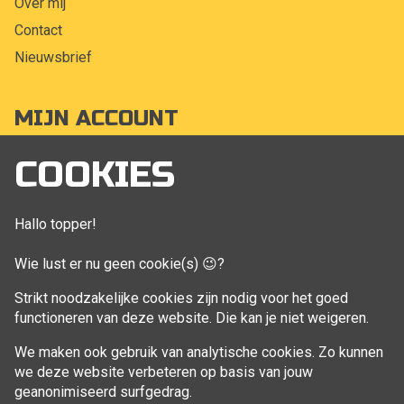
Over mij
Contact
Nieuwsbrief
MIJN ACCOUNT
Mijn account
COOKIES
Bestellingen
Klant adressen
Hallo topper!
Winkelwagen
Wie lust er nu geen cookie(s) 😉?
Aankoop beheren
Strikt noodzakelijke cookies zijn nodig voor het goed
functioneren van deze website. Die kan je niet weigeren.
VOLG MIJ
We maken ook gebruik van analytische cookies. Zo kunnen
Facebook
we deze website verbeteren op basis van jouw
geanonimiseerd surfgedrag.