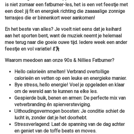
is niet zomaar een fatburner-les, het is een vet feestje met
een doel: jij fit en energiek richting die zaaaaalige zonnige
terrasjes die er binnenkort weer aankomen!
En het beste van alles? Je voelt niet eens dat je keihard
aan het sporten bent, want de muziek neemt je helemaal
mee terug naar die goeie ouwe tijd. Iedere week een ander
feestje en vol variatie! 💃🕺
Waarom meedoen aan onze 90s & Nillies Fatburner?
Hello calorieën smelten!
Verbrand overtollige
calorieën en vetten op een leuke en energieke manier.
Bye stress, hello energie!
Voel je opgeladen en klaar
om de wereld aan te kunnen na elke les.
Gespierde buik, benen en armen:
De perfecte mix van
vetverbranding én spierversteviging.
Uithoudingsvermogen boosten:
Je conditie schiet de
lucht in, zonder dat je het doorhebt.
Stressverlagend:
Laat de spanning van de dag achter
en geniet van de toffe beats en moves.