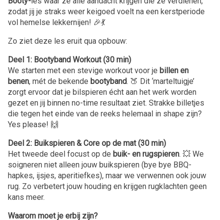
Booty-
les waar ze alle aandacht krijgen die ze verdienen,
zodat jij je straks weer keigoed voelt na een kerstperiode
vol hemelse lekkernijen! 🎉💃
Zo ziet deze les eruit qua opbouw:
Deel 1: Bootyband Workout (30 min)
We starten met een stevige workout voor je
billen en
benen
, mét de bekende
bootyband
. 🍑 Dit ‘marteltuigje’
zorgt ervoor dat je bilspieren écht aan het werk worden
gezet en jij binnen no-time resultaat ziet. Strakke billetjes
die tegen het einde van de reeks helemaal in shape zijn?
Yes please! 🙌
Deel 2: Buikspieren & Core op de mat (30 min)
Het tweede deel focust op de
buik- en rugspieren
. 💥 We
soigneren niet alleen jouw buikspieren (bye bye BBQ-
hapkes, ijsjes, aperitiefkes), maar we verwennen ook jouw
rug. Zo verbetert jouw houding en krijgen rugklachten geen
kans meer.
Waarom moet je erbij zijn?