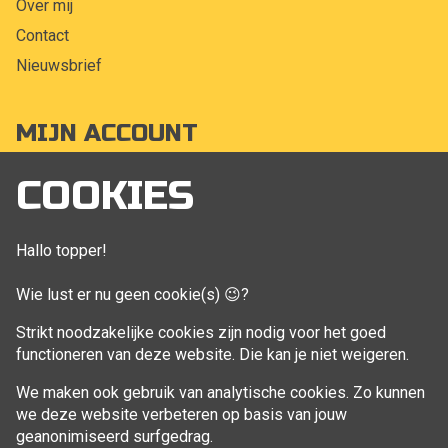
Over mij
Contact
Nieuwsbrief
MIJN ACCOUNT
Mijn account
COOKIES
Bestellingen
Klant adressen
Hallo topper!
Winkelwagen
Wie lust er nu geen cookie(s) 😉?
Aankoop beheren
Strikt noodzakelijke cookies zijn nodig voor het goed
functioneren van deze website. Die kan je niet weigeren.
VOLG MIJ
We maken ook gebruik van analytische cookies. Zo kunnen
Facebook
we deze website verbeteren op basis van jouw
geanonimiseerd surfgedrag.