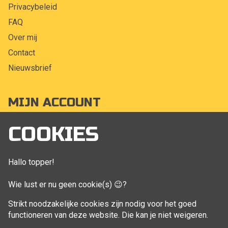
Privacybeleid
FAQ
Over mij
Contact
Nieuwsbrief
MIJN ACCOUNT
Mijn account
COOKIES
Bestellingen
Klant adressen
Hallo topper!
Winkelwagen
Wie lust er nu geen cookie(s) 😉?
Aankoop beheren
Strikt noodzakelijke cookies zijn nodig voor het goed
functioneren van deze website. Die kan je niet weigeren.
VOLG MIJ