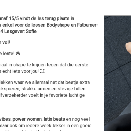
af 15/5 vindt de les terug plaats in
 is enkel voor de lessen Bodyshape en Fatburner-
/4 Lesgever: Sofie
 vol!
 lente! 🌸
maal in shape te krijgen tegen dat die eerste
echt iets voor jou! 💥
lekken waar we allemaal net dat beetje extra
ikspieren, strakke armen en stevige billen.
fverzekerder voelt in je favoriete luchtige
vibes, power women, latin beats
en nog veel
, maar ook om iedere week lekker in een goeie