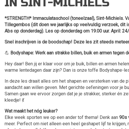
IN SINT-MICHIELS
*STRENGTH* Immaculataschool (toneelzaal), Sint-Michiels. Van
Tillegembos (dit doen we jaarlijks op veelvuldig verzoek, dit
Abs op donderdag). Les op donderdag om 19.00 uur. April: 24
Snel inschrijven is de boodschap! Deze les zit steeds meteen
💪
Bodyshape: Werk aan strakke billen, buik en armen tegen de
Hey daar! Ben jij er klaar voor om je buik, billen en armen hele
warme lentedagen daar zijn? Dan is onze toffe Bodyshape-les 
In deze les draait alles om het shapen en versterken van de p
aandacht aan willen geven. Met gerichte oefeningen voor je bu
Samen gaan we ervoor zorgen dat je je strakker, sterker én zel
kleedje! 💃
Wat maakt het nóg leuker?
Elke week sporten we op een ander tof thema! Denk aan
90s 
meer. Perfect om niet alleen een heel geshapet lijf te krijgen