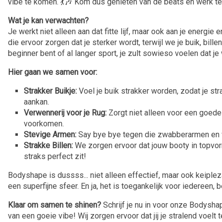
vibe te komen. 💃🎶 Kom dus genieten van de beats én werk teg
Wat je kan verwachten?
Je werkt niet alleen aan dat fitte lijf, maar ook aan je energ
die ervoor zorgen dat je sterker wordt, terwijl we je buik, bil
beginner bent of al langer sport, je zult sowieso voelen dat j
Hier gaan we samen voor:
Strakker Buikje:
Voel je buik strakker worden, zodat je str
aankan.
Verwennerij voor je Rug:
Zorgt niet alleen voor een goede
voorkomen.
Stevige Armen:
Say bye bye tegen die zwabberarmen en w
Strakke Billen:
We zorgen ervoor dat jouw booty in topvor
straks perfect zit!
Bodyshape is dussss... niet alleen effectief, maar ook keipl
een superfijne sfeer. En ja, het is toegankelijk voor iedereen, 
Klaar om samen te shinen?
Schrijf je nu in voor onze Bodysh
van een goeie vibe! Wij zorgen ervoor dat jij je stralend voel