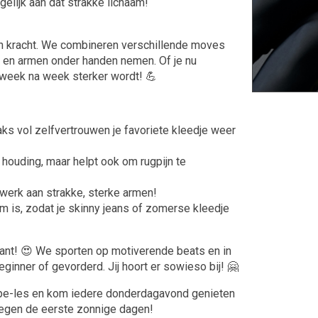
elijk aan dat strakke lichaam!
ie en kracht. We combineren verschillende moves
len en armen onder handen nemen. Of je nu
e week na week sterker wordt! 💪
aks vol zelfvertrouwen je favoriete kleedje weer
 houding, maar helpt ook om rugpijn te
erk aan strakke, sterke armen!
m is, zodat je skinny jeans of zomerse kleedje
ezant! 😍 We sporten op motiverende beats en in
beginner of gevorderd. Jij hoort er sowieso bij! 🤗
ape-les en kom iedere donderdagavond genieten
t tegen de eerste zonnige dagen!