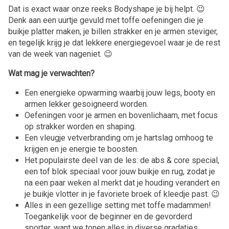
Dat is exact waar onze reeks Bodyshape je bij helpt. 😉
Denk aan een uurtje gevuld met toffe oefeningen die je
buikje platter maken, je billen strakker en je armen steviger,
en tegelijk krijg je dat lekkere energiegevoel waar je de rest
van de week van nageniet. 😉
Wat mag je verwachten?
Een energieke opwarming waarbij jouw legs, booty en
armen lekker gesoigneerd worden.
Oefeningen voor je armen en bovenlichaam, met focus
op strakker worden en shaping.
Een vleugje vetverbranding om je hartslag omhoog te
krijgen en je energie te boosten.
Het populairste deel van de les: de abs & core special,
een tof blok speciaal voor jouw buikje en rug, zodat je
na een paar weken al merkt dat je houding verandert en
je buikje vlotter in je favoriete broek of kleedje past. 😉
Alles in een gezellige setting met toffe madammen!
Toegankelijk voor de beginner en de gevorderd
sporter, want we tonen alles in diverse gradaties.