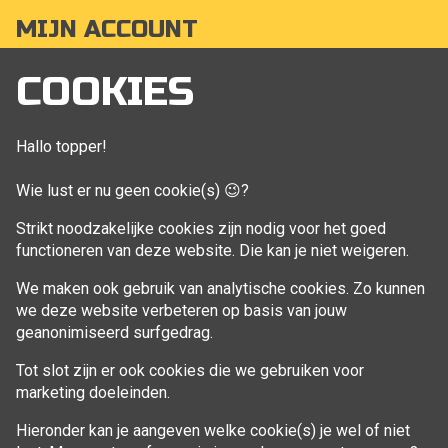
MIJN ACCOUNT
Mijn account
COOKIES
Bestellingen
Klant adressen
Hallo topper!
Winkelwagen
Wie lust er nu geen cookie(s) 😉?
Aankoop beheren
Strikt noodzakelijke cookies zijn nodig voor het goed
functioneren van deze website. Die kan je niet weigeren.
VOLG MIJ
We maken ook gebruik van analytische cookies. Zo kunnen
Facebook
we deze website verbeteren op basis van jouw
geanonimiseerd surfgedrag.
Tot slot zijn er ook cookies die we gebruiken voor
marketing doeleinden.
Hieronder kan je aangeven welke cookie(s) je wel of niet