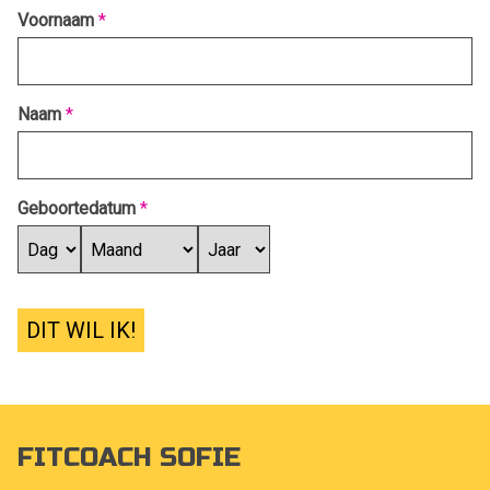
Voornaam
*
Naam
*
Geboortedatum
*
DIT WIL IK!
FITCOACH SOFIE