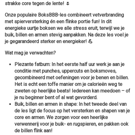
strakke core tegen de lente! 🌷
Onze populaire BoksBBB-les combineert vetverbranding
met spierversterking én een flinke portie fun! In dit
energieke uurtje boksen we alle stress eruit, terwijl we je
buik, billen en armen stevig aanpakken. Na deze les voel je
je gegarandeerd sterker en energieker! 💪
Wat mag je verwachten?
Plezante fatburn:
In het eerste half uur werk je aan je
conditie met punches, uppercuts en boksmoves,
gecombineerd met oefeningen voor je benen en billen.
Het is echt een toffe manier om je calorieën weg te
zweten op heerlijke beats! Iedereen kan meedoen – of
je nu beginner bent of al wat gevorderd.
Buik, billen en armen in shape:
In het tweede deel van
de les ligt de focus op het versterken en shapen van je
core en armen. We zorgen voor een heerlijke
verwennerij voor je buik- en rugspieren, en pakken ook
de billen flink aan!