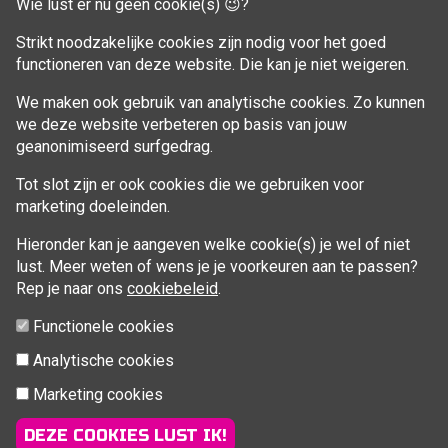
Wie lust er nu geen cookie(s) 😉?
Aankoop beheren
Strikt noodzakelijke cookies zijn nodig voor het goed
functioneren van deze website. Die kan je niet weigeren.
VOLG MIJ
We maken ook gebruik van analytische cookies. Zo kunnen
Facebook
we deze website verbeteren op basis van jouw
geanonimiseerd surfgedrag.
Tot slot zijn er ook cookies die we gebruiken voor
marketing doeleinden.
Hieronder kan je aangeven welke cookie(s) je wel of niet
lust. Meer weten of wens je je voorkeuren aan te passen?
Rep je naar ons
cookiebeleid
.
Functionele cookies
Analytische cookies
Marketing cookies
© 2026 Fitcoach Sofie | Sportsessies regio Brugge |
info@fitcoachsofie.be
| Powered by
nopCommerce
&
DEZE COOKIES LUST IK!
TMedia