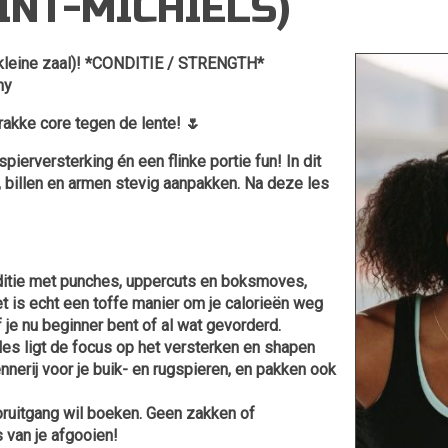
INT-MICHIELS)
 (kleine zaal)! *CONDITIE / STRENGTH*
my
rakke core tegen de lente! 🌷
erversterking én een flinke portie fun! In dit
k, billen en armen stevig aanpakken. Na deze les
onditie met punches, uppercuts en boksmoves,
t is echt een toffe manier om je calorieën weg
je nu beginner bent of al wat gevorderd.
les ligt de focus op het versterken en shapen
nerij voor je buik- en rugspieren, en pakken ook
ooruitgang wil boeken. Geen zakken of
van je afgooien!