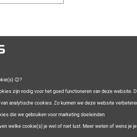
S
okie(s) 😉?
CCOUNT
VOLG MIJ
okies zijn nodig voor het goed functioneren van deze website. Di
Facebook
van analytische cookies. Zo kunnen we deze website verbetere
ookies die we gebruiken voor marketing doeleinden.
en
ven welke cookie(s) je wel of niet lust. Meer weten of wens je 
eren