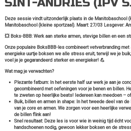
SINT-ANDRIES (IPV S
Deze sessie vindt uitzonderlijk plaats in de Manitobaschool
Manitobaschool (kleine sportzaal). Maart: 27/03 Lesgever: A
💥
Boks-BBB: Werk aan sterke armen, stevige billen en een st
Onze populaire BoksBBB-les combineert vetverbranding met spi
energieke uurtje boksen we alle stress eruit, terwijl we je bui
voel je je gegarandeerd sterker en energieker! 💪
Wat mag je verwachten?
Plezante fatburn:
In het eerste half uur werk je aan je c
gecombineerd met oefeningen voor je benen en billen. He
te zweten op heerlijke beats! Iedereen kan meedoen – of 
Buik, billen en armen in shape:
In het tweede deel van de 
van je core en armen. We zorgen voor een heerlijke verwen
de billen flink aan!
Snel resultaat:
Deze les is voor wie in weinig tijd écht v
handschoenen nodig, gewoon lekker boksen en de stress 