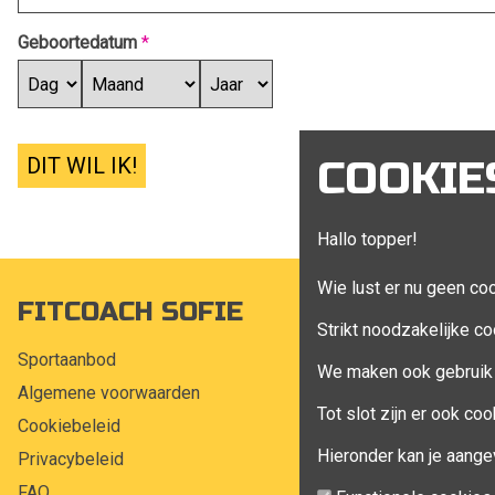
Geboortedatum
*
DIT WIL IK!
COOKIE
Hallo topper!
Wie lust er nu geen co
FITCOACH SOFIE
MIJN A
Strikt noodzakelijke co
Sportaanbod
Mijn account
We maken ook gebruik 
Algemene voorwaarden
Bestellingen
Tot slot zijn er ook c
Cookiebeleid
Klant adress
Hieronder kan je aange
Privacybeleid
Winkelwagen
FAQ
Aankoop beh