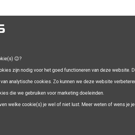
S
okie(s) 😉?
CCOUNT
VOLG MIJ
okies zijn nodig voor het goed functioneren van deze website. Di
Facebook
van analytische cookies. Zo kunnen we deze website verbetere
ookies die we gebruiken voor marketing doeleinden.
en
ven welke cookie(s) je wel of niet lust. Meer weten of wens je 
eren