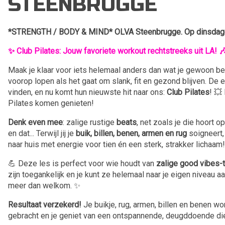
STEENBRUGGE
*STRENGTH / BODY & MIND* OLVA Steenbrugge. Op dinsdag o
✨ Club Pilates: Jouw favoriete workout rechtstreeks uit LA! 
Maak je klaar voor iets helemaal anders dan wat je gewoon be
voorop lopen als het gaat om slank, fit en gezond blijven. De 
vinden, en nu komt hun nieuwste hit naar ons:
Club Pilates
! 💥
Pilates komen genieten!
Denk even mee
: zalige rustige
beats
, net zoals je die hoort
en dat... Terwijl jij je
buik, billen, benen, armen en rug
soigneert,
naar huis met energie voor tien én een sterk, strakker lichaam
💪 Deze les is perfect voor wie houdt van
zalige good vibes-
zijn toegankelijk en je kunt ze helemaal naar je eigen niveau 
meer dan welkom. ✨
Resultaat verzekerd!
Je buikje, rug, armen, billen en benen w
gebracht en je geniet van een ontspannende, deugddoende die