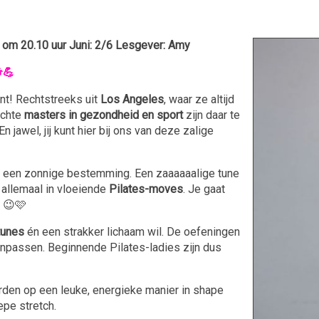
m 20.10 uur Juni: 2/6 Lesgever: Amy
💪
nt! Rechtstreeks uit
Los Angeles
, waar ze altijd
echte
masters in gezondheid en sport
zijn daar te
 En jawel, jij kunt hier bij ons van deze zalige
 op een zonnige bestemming. Een zaaaaaalige tune
 allemaal in vloeiende
Pilates-moves
. Je gaat
! 😉🩷
tunes
én een strakker lichaam wil. De oefeningen
aanpassen. Beginnende Pilates-ladies zijn dus
orden op een leuke, energieke manier in shape
pe stretch.