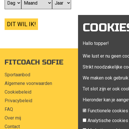
DIT WIL IK!
COOKIE
Hallo topper!
Wie lust er nu geen co
FITCOACH SOFIE
MIJN A
Strikt noodzakelijke co
Sportaanbod
Mijn account
We maken ook gebruik 
Algemene voorwaarden
Bestellingen
Tot slot zijn er ook c
Cookiebeleid
Klant adress
Hieronder kan je aange
Privacybeleid
Winkelwagen
FAQ
Aankoop beh
Functionele cookies
Over mij
Analytische cookies
Contact