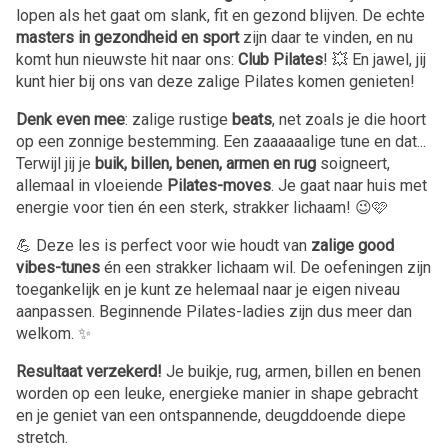
lopen als het gaat om slank, fit en gezond blijven. De echte
masters in gezondheid en sport
zijn daar te vinden, en nu
komt hun nieuwste hit naar ons:
Club Pilates
! 💥 En jawel, jij
kunt hier bij ons van deze zalige Pilates komen genieten!
Denk even mee
: zalige rustige
beats
, net zoals je die hoort
op een zonnige bestemming. Een zaaaaaalige tune en dat...
Terwijl jij je
buik, billen, benen, armen en rug
soigneert,
allemaal in vloeiende
Pilates-moves
. Je gaat naar huis met
energie voor tien én een sterk, strakker lichaam! 😉🩷
💪 Deze les is perfect voor wie houdt van
zalige good
vibes-tunes
én een strakker lichaam wil. De oefeningen zijn
toegankelijk en je kunt ze helemaal naar je eigen niveau
aanpassen. Beginnende Pilates-ladies zijn dus meer dan
welkom. ✨
Resultaat verzekerd!
Je buikje, rug, armen, billen en benen
worden op een leuke, energieke manier in shape gebracht
en je geniet van een ontspannende, deugddoende diepe
stretch.