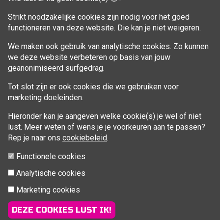
Strikt noodzakelijke cookies zijn nodig voor het goed
functioneren van deze website. Die kan je niet weigeren.
VOLG MIJ
We maken ook gebruik van analytische cookies. Zo kunnen
Facebook
we deze website verbeteren op basis van jouw
geanonimiseerd surfgedrag.
Tot slot zijn er ook cookies die we gebruiken voor
marketing doeleinden.
Hieronder kan je aangeven welke cookie(s) je wel of niet
lust. Meer weten of wens je je voorkeuren aan te passen?
Rep je naar ons
cookiebeleid
.
Functionele cookies
Analytische cookies
Marketing cookies
© 2026 Fitcoach Sofie | Sportsessies regio Brugge |
info@fitcoachsofie.be
| Powered by
nopCommerce
&
DEZE COOKIES LUST IK!
TMedia