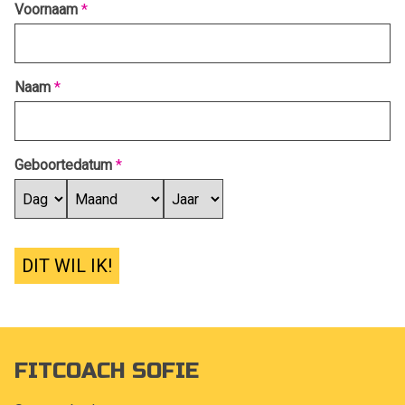
Voornaam
*
Naam
*
Geboortedatum
*
DIT WIL IK!
FITCOACH SOFIE