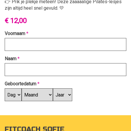
👉 Prik je plekje meteen! Deze zaaaaalige Pilates-lesjes
zijn altijd heel snel gevuld. 💛
€ 12,00
Voornaam
*
Naam
*
Geboortedatum
*
FITCOACH SOFIE