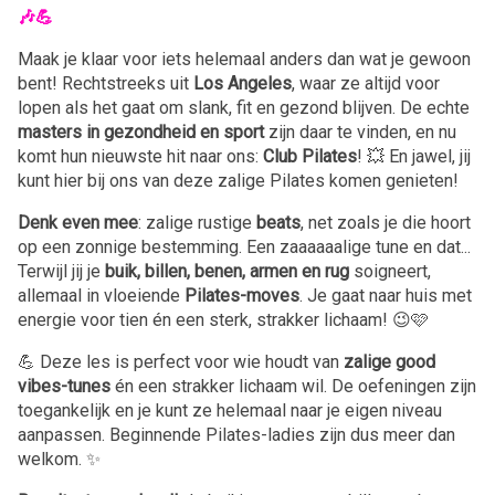
🎶💪
Maak je klaar voor iets helemaal anders dan wat je gewoon
bent! Rechtstreeks uit
Los Angeles
, waar ze altijd voor
lopen als het gaat om slank, fit en gezond blijven. De echte
masters in gezondheid en sport
zijn daar te vinden, en nu
komt hun nieuwste hit naar ons:
Club Pilates
! 💥 En jawel, jij
kunt hier bij ons van deze zalige Pilates komen genieten!
Denk even mee
: zalige rustige
beats
, net zoals je die hoort
op een zonnige bestemming. Een zaaaaaalige tune en dat...
Terwijl jij je
buik, billen, benen, armen en rug
soigneert,
allemaal in vloeiende
Pilates-moves
. Je gaat naar huis met
energie voor tien én een sterk, strakker lichaam! 😉🩷
💪 Deze les is perfect voor wie houdt van
zalige good
vibes-tunes
én een strakker lichaam wil. De oefeningen zijn
toegankelijk en je kunt ze helemaal naar je eigen niveau
aanpassen. Beginnende Pilates-ladies zijn dus meer dan
welkom. ✨