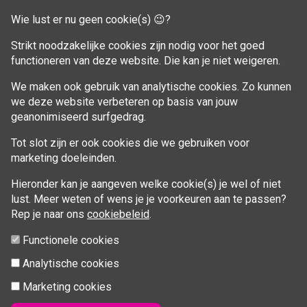
Winkelwagen
Wie lust er nu geen cookie(s) 😉?
Aankoop beheren
Strikt noodzakelijke cookies zijn nodig voor het goed
functioneren van deze website. Die kan je niet weigeren.
VOLG MIJ
We maken ook gebruik van analytische cookies. Zo kunnen
Facebook
we deze website verbeteren op basis van jouw
geanonimiseerd surfgedrag.
Tot slot zijn er ook cookies die we gebruiken voor
marketing doeleinden.
Hieronder kan je aangeven welke cookie(s) je wel of niet
lust. Meer weten of wens je je voorkeuren aan te passen?
Rep je naar ons
cookiebeleid
.
Functionele cookies
Analytische cookies
Marketing cookies
© 2026 Fitcoach Sofie | Sportsessies regio Brugge |
info@fitcoachsofie.be
| Powered by
nopCommerce
&