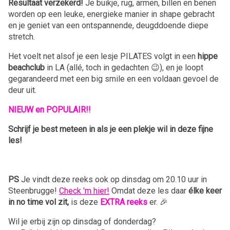
Resultaat verzekerd!
Je buikje, rug, armen, billen en benen
worden op een leuke, energieke manier in shape gebracht
en je geniet van een ontspannende, deugddoende diepe
stretch.
Het voelt net alsof je een lesje PILATES volgt in een
hippe
beachclub
in LA (allé, toch in gedachten 😉), en je loopt
gegarandeerd met een big smile en een voldaan gevoel de
deur uit.
NIEUW en POPULAIR!!
Schrijf je best meteen in als je een plekje wil in deze fijne
les!
PS
Je vindt deze reeks ook op dinsdag om 20.10 uur in
Steenbrugge!
Check 'm hier!
Omdat deze les daar
élke keer
in no time vol zit,
is deze
EXTRA reeks
er. 🎉
Wil je erbij zijn op dinsdag of donderdag?