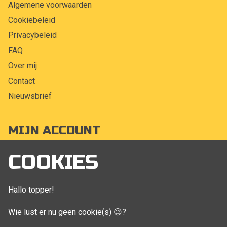
Algemene voorwaarden
Cookiebeleid
Privacybeleid
FAQ
Over mij
Contact
Nieuwsbrief
MIJN ACCOUNT
Mijn account
COOKIES
Bestellingen
Klant adressen
Hallo topper!
Winkelwagen
Wie lust er nu geen cookie(s) 😉?
Aankoop beheren