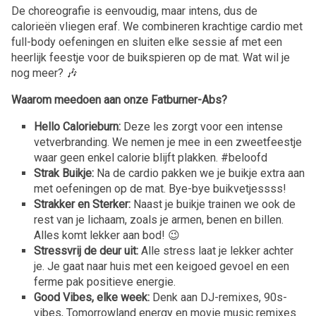
De choreografie is eenvoudig, maar intens, dus de
calorieën vliegen eraf. We combineren krachtige cardio met
full-body oefeningen en sluiten elke sessie af met een
heerlijk feestje voor de buikspieren op de mat. Wat wil je
nog meer? 🎶
Waarom meedoen aan onze Fatburner-Abs?
Hello Calorieburn:
Deze les zorgt voor een intense
vetverbranding. We nemen je mee in een zweetfeestje
waar geen enkel calorie blijft plakken. #beloofd
Strak Buikje:
Na de cardio pakken we je buikje extra aan
met oefeningen op de mat. Bye-bye buikvetjessss!
Strakker en Sterker:
Naast je buikje trainen we ook de
rest van je lichaam, zoals je armen, benen en billen.
Alles komt lekker aan bod! 😉
Stressvrij de deur uit:
Alle stress laat je lekker achter
je. Je gaat naar huis met een keigoed gevoel en een
ferme pak positieve energie.
Good Vibes, elke week:
Denk aan DJ-remixes, 90s-
vibes, Tomorrowland energy en movie music remixes