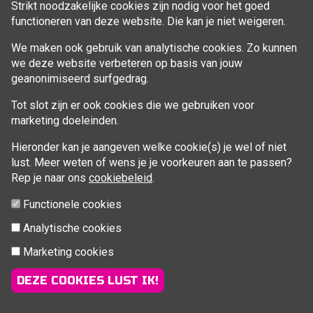
Strikt noodzakelijke cookies zijn nodig voor het goed
functioneren van deze website. Die kan je niet weigeren.
VOLG MIJ
We maken ook gebruik van analytische cookies. Zo kunnen
Facebook
we deze website verbeteren op basis van jouw
geanonimiseerd surfgedrag.
Tot slot zijn er ook cookies die we gebruiken voor
marketing doeleinden.
Hieronder kan je aangeven welke cookie(s) je wel of niet
lust. Meer weten of wens je je voorkeuren aan te passen?
Rep je naar ons
cookiebeleid
.
Functionele cookies
Analytische cookies
Marketing cookies
© 2026 Fitcoach Sofie | Sportsessies regio Brugge |
info@fitcoachsofie.be
| Powered by
nopCommerce
&
DEZE COOKIES LUST IK!
TMedia