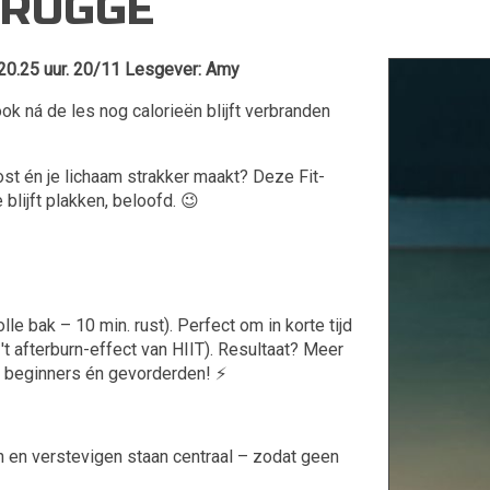
BRUGGE
.25 uur. 20/11 Lesgever: Amy
ook ná de les nog calorieën blijft verbranden
st én je lichaam strakker maakt? Deze Fit-
 blijft plakken, beloofd. 😉
lle bak – 10 min. rust). Perfect om in korte tijd
't afterburn-effect van HIIT). Resultaat? Meer
 beginners én gevorderden! ⚡️
n en verstevigen staan centraal – zodat geen