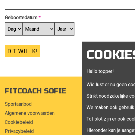
Geboortedatum
*
DIT WIL IK!
COOKIE
Hallo topper!
Wie lust er nu geen co
FITCOACH SOFIE
MIJN A
Strikt noodzakelijke co
Sportaanbod
Mijn account
We maken ook gebruik 
Algemene voorwaarden
Bestellingen
Tot slot zijn er ook c
Cookiebeleid
Klant adress
Hieronder kan je aange
Privacybeleid
Winkelwagen