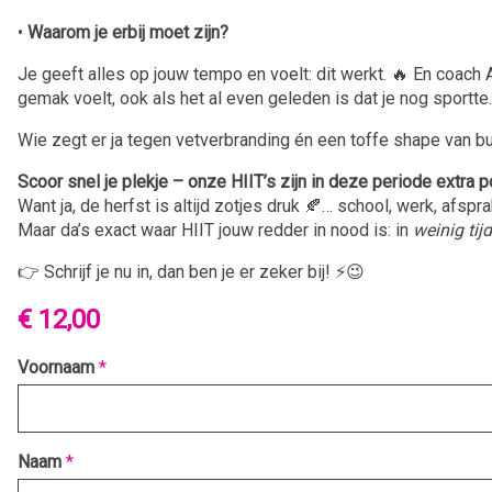
•
Waarom je erbij moet zijn?
Je geeft alles op jouw tempo en voelt: dit werkt. 🔥 En coach 
gemak voelt, ook als het al even geleden is dat je nog sportte.
Wie zegt er ja tegen vetverbranding én een toffe shape van bu
Scoor snel je plekje – onze HIIT’s zijn in deze periode extra p
Want ja, de herfst is altijd zotjes druk 🍂… school, werk, afspr
Maar da’s exact waar HIIT jouw redder in nood is: in
weinig tijd
👉 Schrijf je nu in, dan ben je er zeker bij! ⚡😉
€ 12,00
Voornaam
*
Naam
*