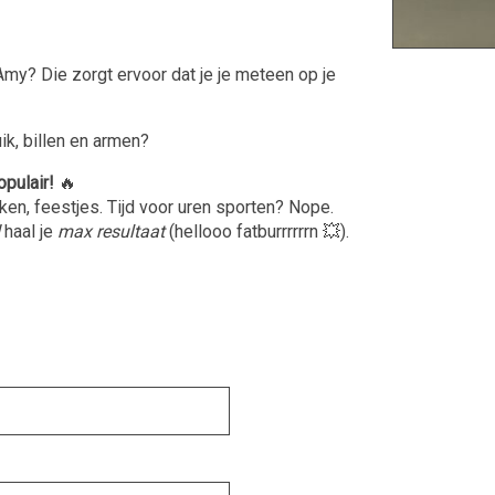
Amy? Die zorgt ervoor dat je je meteen op je
ik, billen en armen?
opulair!
🔥
aken, feestjes. Tijd voor uren sporten? Nope.
haal je
max resultaat
(hellooo fatburrrrrrn 💥).