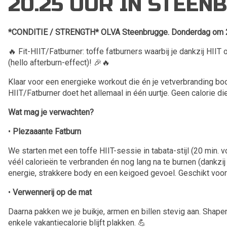
20.25 UUR IN STEEN
*CONDITIE / STRENGTH* OLVA Steenbrugge. Donderdag om 20
🔥 Fit-HIIT/Fatburner: toffe fatburners waarbij je dankzij HIIT 
(hello afterburn-effect)! 🎉🔥
Klaar voor een energieke workout die én je vetverbranding boo
HIIT/Fatburner doet het allemaal in één uurtje. Geen calorie die
Wat mag je verwachten?
•
Plezaaante Fatburn
We starten met een toffe HIIT-sessie in tabata-stijl (20 min. vo
véél calorieën te verbranden én nog lang na te burnen (dankzij 
energie, strakkere body en een keigoed gevoel. Geschikt voor
•
Verwennerij op de mat
Daarna pakken we je buikje, armen en billen stevig aan. Shape
enkele vakantiecalorie blijft plakken. 💪