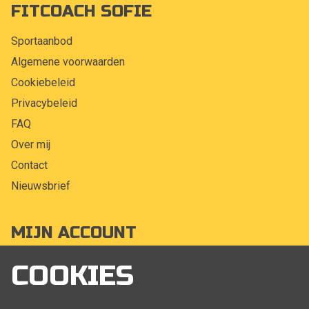
FITCOACH SOFIE
Sportaanbod
Algemene voorwaarden
Cookiebeleid
Privacybeleid
FAQ
Over mij
Contact
Nieuwsbrief
MIJN ACCOUNT
Mijn account
COOKIES
Bestellingen
Klant adressen