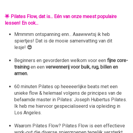
🌟
Pilates Flow, dat is... Eén van onze meest populaire
lessen! En ook...
Mmmmm ontspanning enn... Aaawwwtsj ik heb
spiertjes! Dat is de mooie samenvatting van dit
lesje!
😍
Beginners en gevorderden welkom voor een
fijne core-
training
en een
verwennerij voor buik, rug, billen en
armen.
60 minuten Pilates op heeeeerlijke beats met een
unieke flow & helemaal volgens de principes van de
befaamde master in Pilates: Joseph Hubertus Pilates.
Ik heb me hiervoor gespecialiseerd via opleiding in
Los Angeles.
Waarom Pilates Flow? Pilates Flow is een effectieve
work-out die diverse spiergroepen tegelijk versterkt