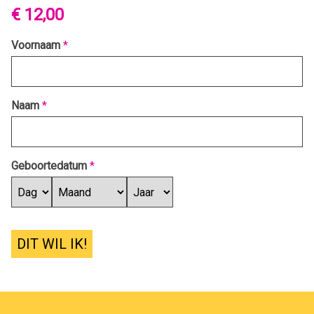
€ 12,00
Voornaam
*
Naam
*
Geboortedatum
*
DIT WIL IK!