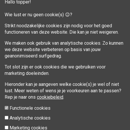
Hallo topper!
Winkelwagen
Wie lust er nu geen cookie(s) 😉?
Aankoop beheren
Strikt noodzakelijke cookies zijn nodig voor het goed
functioneren van deze website. Die kan je niet weigeren.
VOLG MIJ
We maken ook gebruik van analytische cookies. Zo kunnen
Facebook
we deze website verbeteren op basis van jouw
geanonimiseerd surfgedrag.
Tot slot zijn er ook cookies die we gebruiken voor
marketing doeleinden.
Hieronder kan je aangeven welke cookie(s) je wel of niet
lust. Meer weten of wens je je voorkeuren aan te passen?
Rep je naar ons
cookiebeleid
.
Functionele cookies
Analytische cookies
Marketing cookies
© 2026 Fitcoach Sofie | Sportsessies regio Brugge |