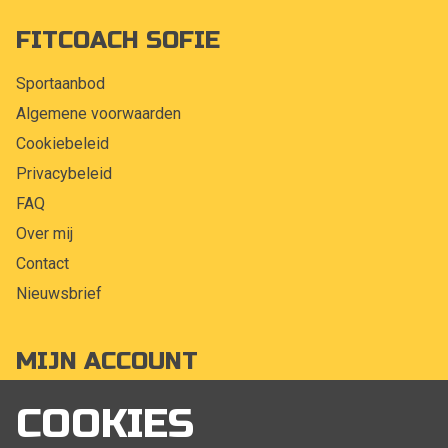
FITCOACH SOFIE
Sportaanbod
Algemene voorwaarden
Cookiebeleid
Privacybeleid
FAQ
Over mij
Contact
Nieuwsbrief
MIJN ACCOUNT
Mijn account
COOKIES
Bestellingen