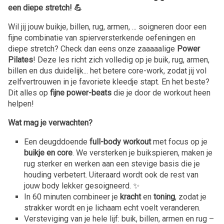
een diepe stretch! 💪
Wil jij jouw buikje, billen, rug, armen, ... soigneren door een
fijne combinatie van spierversterkende oefeningen en
diepe stretch? Check dan eens onze zaaaaalige
Power
Pilates
! Deze les richt zich volledig op je buik, rug, armen,
billen en dus duidelijk... het betere core-work, zodat jij vol
zelfvertrouwen in je favoriete kleedje stapt. En het beste?
Dit alles op
fijne power-beats
die je door de workout heen
helpen!
Wat mag je verwachten?
Een deugddoende
full-body workout
met focus op je
buikje en core
. We versterken je buikspieren, maken je
rug sterker en werken aan een stevige basis die je
houding verbetert. Uiteraard wordt ook de rest van
jouw body lekker gesoigneerd. ✨
In 60 minuten combineer je
kracht
en
toning
, zodat je
strakker wordt en je lichaam echt voelt veranderen.
Versteviging van je hele lijf: buik, billen, armen en rug –