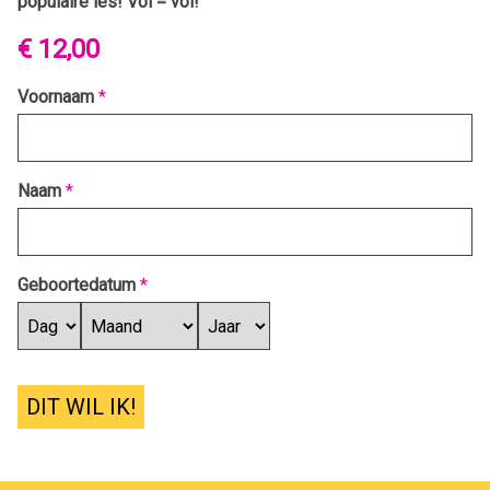
populaire les! Vol = vol!
€ 12,00
Voornaam
*
Naam
*
Geboortedatum
*
DIT WIL IK!