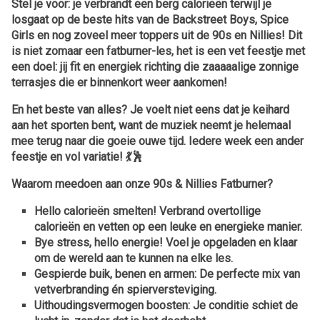
Stel je voor: je verbrandt een berg calorieën terwijl je
losgaat op de beste hits van de Backstreet Boys, Spice
Girls en nog zoveel meer toppers uit de 90s en Nillies! Dit
is niet zomaar een fatburner-les, het is een vet feestje met
een doel: jij fit en energiek richting die zaaaaalige zonnige
terrasjes die er binnenkort weer aankomen!
En het beste van alles? Je voelt niet eens dat je keihard
aan het sporten bent, want de muziek neemt je helemaal
mee terug naar die goeie ouwe tijd. Iedere week een ander
feestje en vol variatie! 💃🕺
Waarom meedoen aan onze 90s & Nillies Fatburner?
Hello calorieën smelten!
Verbrand overtollige
calorieën en vetten op een leuke en energieke manier.
Bye stress, hello energie!
Voel je opgeladen en klaar
om de wereld aan te kunnen na elke les.
Gespierde buik, benen en armen:
De perfecte mix van
vetverbranding én spierversteviging.
Uithoudingsvermogen boosten:
Je conditie schiet de