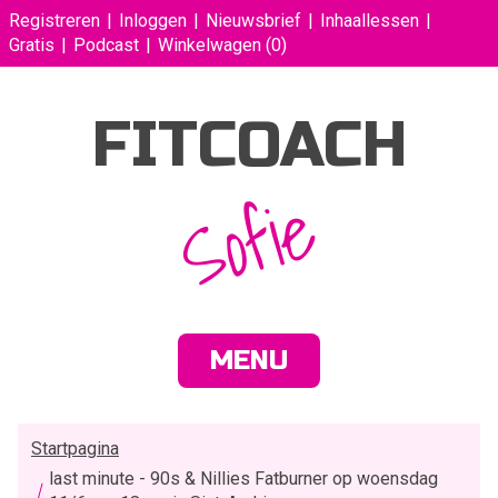
Registreren
Inloggen
Nieuwsbrief
Inhaallessen
Gratis
Podcast
Winkelwagen
(0)
FITCOACH
Sofie
MENU
Startpagina
last minute - 90s & Nillies Fatburner op woensdag