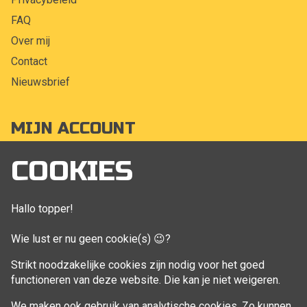
FAQ
Over mij
Contact
Nieuwsbrief
MIJN ACCOUNT
Mijn account
COOKIES
Bestellingen
Klant adressen
Hallo topper!
Winkelwagen
Wie lust er nu geen cookie(s) 😉?
Aankoop beheren
Strikt noodzakelijke cookies zijn nodig voor het goed
functioneren van deze website. Die kan je niet weigeren.
VOLG MIJ
We maken ook gebruik van analytische cookies. Zo kunnen