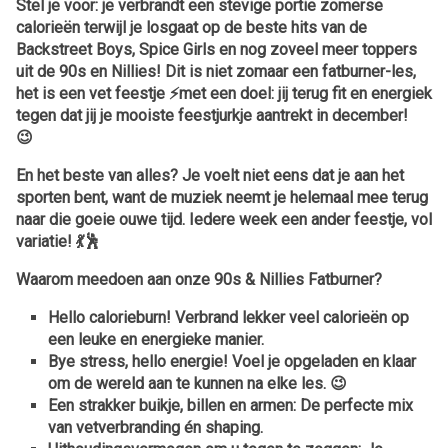
Stel je voor: je verbrandt een stevige portie zomerse
calorieën terwijl je losgaat op de beste hits van de
Backstreet Boys, Spice Girls en nog zoveel meer toppers
uit de 90s en Nillies! Dit is niet zomaar een fatburner-les,
het is een vet feestje ⚡️met een doel: jij terug fit en energiek
tegen dat jij je mooiste feestjurkje aantrekt in december!
😉
En het beste van alles? Je voelt niet eens dat je aan het
sporten bent, want de muziek neemt je helemaal mee terug
naar die goeie ouwe tijd. Iedere week een ander feestje, vol
variatie! 💃🕺
Waarom meedoen aan onze 90s & Nillies Fatburner?
Hello calorieburn!
Verbrand lekker veel calorieën op
een leuke en energieke manier.
Bye stress, hello energie!
Voel je opgeladen en klaar
om de wereld aan te kunnen na elke les. 😉
Een strakker buikje, billen en armen:
De perfecte mix
van vetverbranding én shaping.