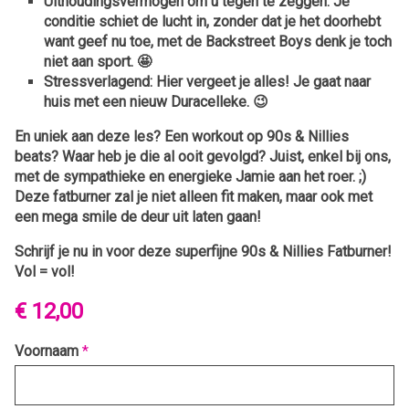
Uithoudingsvermogen om u tegen te zeggen:
Je
conditie schiet de lucht in, zonder dat je het doorhebt
want geef nu toe, met de Backstreet Boys denk je toch
niet aan sport. 🤩
Stressverlagend:
Hier vergeet je alles! Je gaat naar
huis met een nieuw Duracelleke. 😉
En uniek aan deze les? Een workout op 90s & Nillies
beats? Waar heb je die al ooit gevolgd? Juist, enkel bij ons,
met de sympathieke en energieke Jamie aan het roer. ;)
Deze fatburner zal je niet alleen fit maken, maar ook met
een mega smile de deur uit laten gaan!
Schrijf je nu in voor deze superfijne 90s & Nillies Fatburner!
Vol = vol!
€ 12,00
Voornaam
*