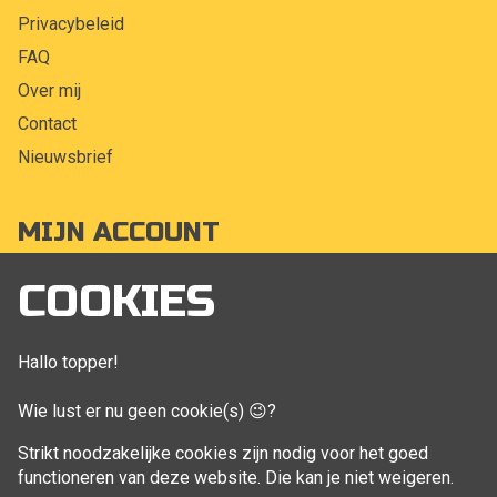
Privacybeleid
FAQ
Over mij
Contact
Nieuwsbrief
MIJN ACCOUNT
Mijn account
COOKIES
Bestellingen
Klant adressen
Hallo topper!
Winkelwagen
Wie lust er nu geen cookie(s) 😉?
Aankoop beheren
Strikt noodzakelijke cookies zijn nodig voor het goed
functioneren van deze website. Die kan je niet weigeren.
VOLG MIJ