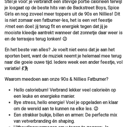
Stel je voor: je verbrandt een stevige portie calorieën terwijl
je losgaat op de beste hits van de Backstreet Boys, Spice
Girls en nog zoveel meer toppers uit de 90s en Nillies! Dit
is niet zomaar een fatburner-les, het is een vet feestje
⚡️met een doel: jij terug fit en energiek tegen dat jij je
mooiste kleedje aantrekt wanneer dat zonnetje daar weer is
en de terrasjes terug lonken! 😉
En het beste van alles? Je voelt niet eens dat je aan het
sporten bent, want de muziek neemt je helemaal mee terug
naar die goeie ouwe tijd. Iedere week een ander feestje, vol
variatie! 💃🕺
Waarom meedoen aan onze 90s & Nillies Fatburner?
Hello calorieburn!
Verbrand lekker veel calorieën op
een leuke en energieke manier.
Bye stress, hello energie!
Voel je opgeladen en klaar
om de wereld aan te kunnen na elke les. 😉
Een strakker buikje, billen en armen:
De perfecte mix
van vetverbranding én shaping.