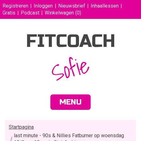
Registreren
Inloggen
Nieuwsbrief
Inhaallessen
Gratis
Podcast
Winkelwagen
(0)
FITCOACH
Sofie
MENU
Startpagina
last minute - 90s & Nillies Fatburner op woensdag