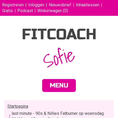
Registreren
Inloggen
Nieuwsbrief
Inhaallessen
Gratis
Podcast
Winkelwagen
(0)
FITCOACH
Sofie
MENU
Startpagina
last minute - 90s & Nillies Fatburner op woensdag