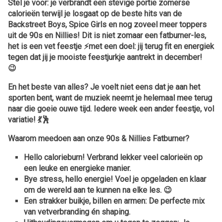
Stel je voor: je verbrandt een stevige portie zomerse
calorieën terwijl je losgaat op de beste hits van de
Backstreet Boys, Spice Girls en nog zoveel meer toppers
uit de 90s en Nillies! Dit is niet zomaar een fatburner-les,
het is een vet feestje ⚡️met een doel: jij terug fit en energiek
tegen dat jij je mooiste feestjurkje aantrekt in december!
😉
En het beste van alles? Je voelt niet eens dat je aan het
sporten bent, want de muziek neemt je helemaal mee terug
naar die goeie ouwe tijd. Iedere week een ander feestje, vol
variatie! 💃🕺
Waarom meedoen aan onze 90s & Nillies Fatburner?
Hello calorieburn!
Verbrand lekker veel calorieën op
een leuke en energieke manier.
Bye stress, hello energie!
Voel je opgeladen en klaar
om de wereld aan te kunnen na elke les. 😉
Een strakker buikje, billen en armen:
De perfecte mix
van vetverbranding én shaping.