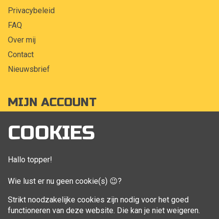
Privacybeleid
FAQ
Over mij
Contact
Nieuwsbrief
MIJN ACCOUNT
Mijn account
COOKIES
Bestellingen
Klant adressen
Hallo topper!
Winkelwagen
Wie lust er nu geen cookie(s) 😉?
Aankoop beheren
Strikt noodzakelijke cookies zijn nodig voor het goed
functioneren van deze website. Die kan je niet weigeren.
VOLG MIJ