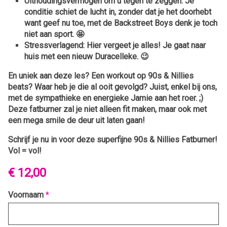
Uithoudingsvermogen om u tegen te zeggen:
Je
conditie schiet de lucht in, zonder dat je het doorhebt
want geef nu toe, met de Backstreet Boys denk je toch
niet aan sport. 🤩
Stressverlagend:
Hier vergeet je alles! Je gaat naar
huis met een nieuw Duracelleke. 😉
En uniek aan deze les? Een workout op 90s & Nillies
beats? Waar heb je die al ooit gevolgd? Juist, enkel bij ons,
met de sympathieke en energieke Jamie aan het roer. ;)
Deze fatburner zal je niet alleen fit maken, maar ook met
een mega smile de deur uit laten gaan!
Schrijf je nu in voor deze superfijne 90s & Nillies Fatburner!
Vol = vol!
€ 12,00
Voornaam
*