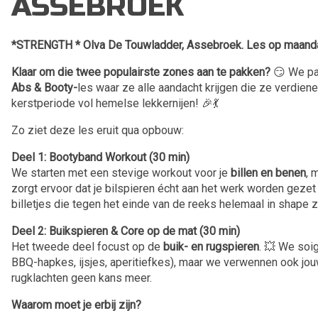
ASSEBROEK
*STRENGTH * Olva De Touwladder, Assebroek. Les op maandag
Klaar om die twee populairste zones aan te pakken?
😏 We pak
Abs & Booty-
les waar ze alle aandacht krijgen die ze verdiene
kerstperiode vol hemelse lekkernijen! 🎉💃
Zo ziet deze les eruit qua opbouw:
Deel 1: Bootyband Workout (30 min)
We starten met een stevige workout voor je
billen en benen
, 
zorgt ervoor dat je bilspieren écht aan het werk worden gezet e
billetjes die tegen het einde van de reeks helemaal in shape z
Deel 2: Buikspieren & Core op de mat (30 min)
Het tweede deel focust op de
buik- en rugspieren
. 💥 We soi
BBQ-hapkes, ijsjes, aperitiefkes), maar we verwennen ook jouw
rugklachten geen kans meer.
Waarom moet je erbij zijn?