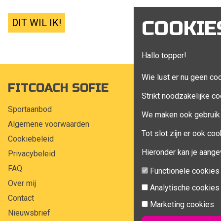
DIT WIL IK!
COOKIE
Hallo topper!
Wie lust er nu geen co
FITCOACH SOFIE
MIJN A
Strikt noodzakelijke co
Sportaanbod
Mijn account
We maken ook gebruik 
Algemene voorwaarden
Bestellingen
Tot slot zijn er ook c
Cookiebeleid
Klant adress
Hieronder kan je aange
Privacybeleid
Winkelwagen
FAQ
Aankoop beh
Functionele cookies
Over mij
Analytische cookies
Contact
Marketing cookies
Nieuwsbrief