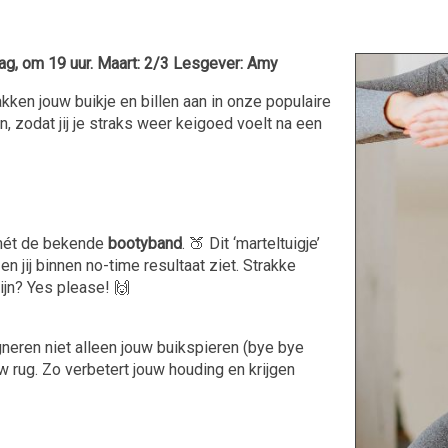
, om 19 uur. Maart: 2/3 Lesgever: Amy
ken jouw buikje en billen aan in onze populaire
n, zodat jij je straks weer keigoed voelt na een
mét de bekende
bootyband
. 🍑 Dit ‘marteltuigje’
n jij binnen no-time resultaat ziet. Strakke
ijn? Yes please! 🙌
gneren niet alleen jouw buikspieren (bye bye
 rug. Zo verbetert jouw houding en krijgen