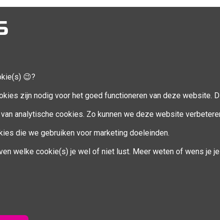
S
okie(s) 😉?
CCOUNT
VOLG MIJ
okies zijn nodig voor het goed functioneren van deze website. Di
Facebook
van analytische cookies. Zo kunnen we deze website verbetere
ookies die we gebruiken voor marketing doeleinden.
en
ven welke cookie(s) je wel of niet lust. Meer weten of wens je 
eren