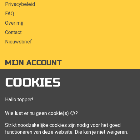
Privacybeleid
FAQ
Over mij
Contact
Nieuwsbrief
MIJN ACCOUNT
Mijn account
COOKIES
Bestellingen
Klant adressen
Hallo topper!
Winkelwagen
Wie lust er nu geen cookie(s) 😉?
Aankoop beheren
Strikt noodzakelijke cookies zijn nodig voor het goed
functioneren van deze website. Die kan je niet weigeren.
VOLG MIJ