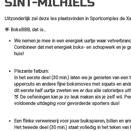
SINT-MICHIELS
Uitzonderlijk zal deze les plaatsvinden in Sportcomplex de Xav
🌟
BoksBBB, dat is...
We nemen je mee in een energiek uurtje waar vetverbran
Combineer dat met energiek boks- en schopwerk en je gaat
huis!
Plezante fatburn:
In het eerste deel (30 min.) laten we je genieten van een
uppercuts en andere fijne boksmoves met squats en ander
dit eerste half uurtje zweten we er dus alle calorietjes uit
🍑 De oefeningen kan je zo leuk maken als je zelf wil. P
voldoende uitdaging voor gevorderde sporters dus!
Een flinke verwennerij voor jouw buikspieren, billen en a
Het tweede deel (30 min.) staat volledig in het teken van