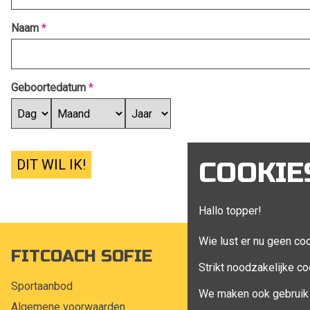
Naam
*
Geboortedatum
*
DIT WIL IK!
COOKIE
Hallo topper!
Wie lust er nu geen co
FITCOACH SOFIE
MIJN A
Strikt noodzakelijke co
Sportaanbod
Mijn account
We maken ook gebruik 
Algemene voorwaarden
Bestellingen