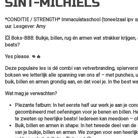
SINT-MICHIELS
*CONDITIE / STRENGTH* Immaculataschool (toneelzaal ipv sp
uur. Lesgever: Amy
💥 Boks-BBB: Buikje, billen, rug én armen wat strakker krijgen, 
beats?
Yes please. 👊🔥
Deze populaire les is dé combi van vetverbranding, spierverste
boksen we letterlijk alle spanning van ons af – met punches
buik, billen en armen grondig aan, en dat voel je. In the best wa
Wat mag je verwachten?
Plezante fatburn:
In het eerste half uur werk je aan je c
gecombineerd met oefeningen voor je benen en billen. He
te zweten op heerlijke beats! Iedereen kan meedoen – of 
Buik, billen en armen in shape:
In het tweede deel van de 
van je buikje, billen en armen. We zorgen voor een heerlij