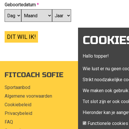
Geboortedatum
*
DIT WIL IK!
COOKIE
Hallo topper!
Wie lust er nu geen co
FITCOACH SOFIE
MIJN A
Strikt noodzakelijke co
Sportaanbod
Mijn account
We maken ook gebruik 
Algemene voorwaarden
Bestellingen
Tot slot zijn er ook c
Cookiebeleid
Klant adress
Hieronder kan je aange
Privacybeleid
Winkelwagen
FAQ
Aankoop beh
Functionele cookies