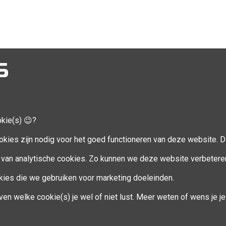
S
okie(s) 😉?
CCOUNT
VOLG MIJ
okies zijn nodig voor het goed functioneren van deze website. Di
Facebook
van analytische cookies. Zo kunnen we deze website verbetere
ookies die we gebruiken voor marketing doeleinden.
en
ven welke cookie(s) je wel of niet lust. Meer weten of wens je 
eren