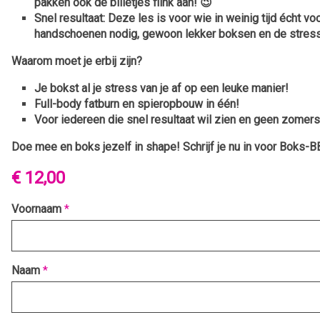
pakken ook de billetjes flink aan! 😉
Snel resultaat:
Deze les is voor wie in weinig tijd écht v
handschoenen nodig, gewoon lekker boksen en de stress 
Waarom moet je erbij zijn?
Je bokst al je stress van je af op een leuke manier!
Full-body fatburn en spieropbouw in één!
Voor iedereen die snel resultaat wil zien en geen zomerse
Doe mee en boks jezelf in shape!
Schrijf je nu in voor Boks-B
€ 12,00
Voornaam
*
Naam
*