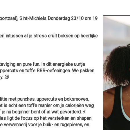
ortzaal), Sint-Michiels Donderdag 23/10 om 19
en intussen al je stress eruit boksen op heerlijke
viging en pure fun. In dit energieke uurtje
, uppercuts en toffe BBB-oefeningen. We pakken
y. 😉
onditie met punches, uppercuts en boksmoves,
t is echt een toffe manier om je calorieën weg
je nu beginner bent of al wat gevorderd. ⚡️
les ligt de focus op het versterken en shapen
ke verwennerij voor je buik- en rugspieren, en