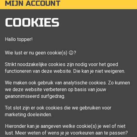
MIJN ACCOUNT
Mijn account
COOKIES
Bestellingen
Klant adressen
Hallo topper!
Winkelwagen
Wie lust er nu geen cookie(s) 😉?
Aankoop beheren
Strikt noodzakelijke cookies zijn nodig voor het goed
functioneren van deze website. Die kan je niet weigeren.
VOLG MIJ
We maken ook gebruik van analytische cookies. Zo kunnen
Facebook
we deze website verbeteren op basis van jouw
geanonimiseerd surfgedrag.
Tot slot zijn er ook cookies die we gebruiken voor
marketing doeleinden.
Hieronder kan je aangeven welke cookie(s) je wel of niet
lust. Meer weten of wens je je voorkeuren aan te passen?