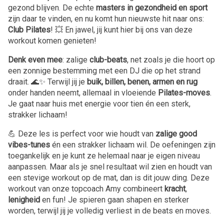
gezond blijven. De echte
masters in gezondheid en sport
zijn daar te vinden, en nu komt hun nieuwste hit naar ons:
Club Pilates
! 💥 En jawel, jij kunt hier bij ons van deze
workout komen genieten!
Denk even mee
: zalige
club-beats
, net zoals je die hoort op
een zonnige bestemming met een DJ die op het strand
draait. 🌊✨ Terwijl jij je
buik, billen, benen, armen en rug
onder handen neemt, allemaal in vloeiende
Pilates-moves
.
Je gaat naar huis met energie voor tien én een sterk,
strakker lichaam!
💪 Deze les is perfect voor wie houdt van
zalige good
vibes-tunes
én een strakker lichaam wil. De oefeningen zijn
toegankelijk en je kunt ze helemaal naar je eigen niveau
aanpassen. Maar als je snel resultaat wil zien en houdt van
een stevige workout op de mat, dan is dit jouw ding. Deze
workout van onze topcoach Amy combineert
kracht
,
lenigheid
en fun! Je spieren gaan shapen en sterker
worden, terwijl jij je volledig verliest in de beats en moves.