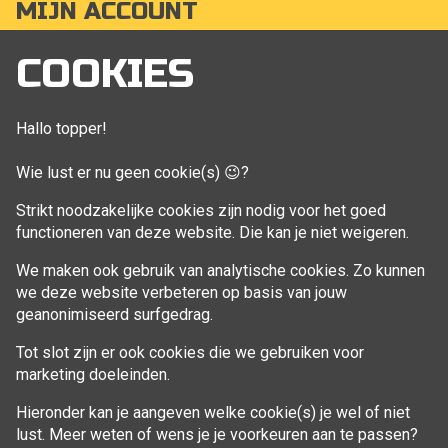
MIJN ACCOUNT
Mijn account
COOKIES
Bestellingen
Klant adressen
Hallo topper!
Winkelwagen
Wie lust er nu geen cookie(s) 😉?
Aankoop beheren
Strikt noodzakelijke cookies zijn nodig voor het goed
functioneren van deze website. Die kan je niet weigeren.
VOLG MIJ
We maken ook gebruik van analytische cookies. Zo kunnen
Facebook
we deze website verbeteren op basis van jouw
geanonimiseerd surfgedrag.
Tot slot zijn er ook cookies die we gebruiken voor
marketing doeleinden.
Hieronder kan je aangeven welke cookie(s) je wel of niet
lust. Meer weten of wens je je voorkeuren aan te passen?