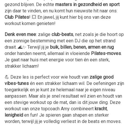
gezond blijven. De echte
masters in gezondheid en sport
zijn daar te vinden, en nu komt hun nieuwste hit naar ons:
Club Pilates
! 💥 En jawel, jij kunt hier bij ons van deze
workout komen genieten!
Denk even mee
: zalige
club-beats
, net zoals je die hoort op
een zonnige bestemming met een DJ die op het strand
draait. 🌊✨ Terwijl jij je
buik, billen, benen, armen en rug
onder handen neemt, allemaal in vloeiende
Pilates-moves
.
Je gaat naar huis met energie voor tien én een sterk,
strakker lichaam!
💪 Deze les is perfect voor wie houdt van
zalige good
vibes-tunes
én een strakker lichaam wil. De oefeningen zijn
toegankelijk en je kunt ze helemaal naar je eigen niveau
aanpassen. Maar als je snel resultaat wil zien en houdt van
een stevige workout op de mat, dan is dit jouw ding. Deze
workout van onze topcoach Amy combineert
kracht
,
lenigheid
en fun! Je spieren gaan shapen en sterker
worden, terwijl jij je volledig verliest in de beats en moves.