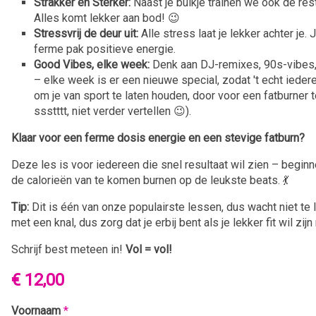
Strakker en Sterker:
Naast je buikje trainen we ook de rest
Alles komt lekker aan bod! 😉
Stressvrij de deur uit:
Alle stress laat je lekker achter je
ferme pak positieve energie.
Good Vibes, elke week:
Denk aan DJ-remixes, 90s-vibes
– elke week is er een nieuwe special, zodat 't echt iede
om je van sport te laten houden, door voor een fatburner t
ssstttt, niet verder vertellen 😉).
Klaar voor een ferme dosis energie en een stevige fatburn?
Deze les is voor iedereen die snel resultaat wil zien – begi
de calorieën van te komen burnen op de leukste beats. 💃
Tip:
Dit is één van onze populairste lessen, dus wacht niet te 
met een knal, dus zorg dat je erbij bent als je lekker fit wil zi
Schrijf best meteen in!
Vol = vol!
€ 12,00
Voornaam
*