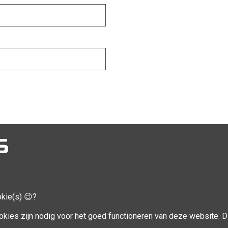
S
okie(s) 😉?
CCOUNT
VOLG MIJ
okies zijn nodig voor het goed functioneren van deze website. Di