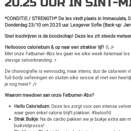
20.25 UUR IN SINT-M
*CONDITIE / STRENGTH* De les vindt plaats in Immaculata, Sin
Donderdag 23/10 om 20.25 uur. Lesgever Sofie (Back-up: Jam
Snel inschrijven is de boodschap! Deze les zit steeds meteen
Hellooooo calorieburn & op naar een strakker lijf!
💪🎉
Met onze Fatburner-Abs les gaan we elke week helemaal los
stevige vetverbranding. ⚡️
De choreografie is eenvoudig, maar intens, dus de calorieën 
full-body oefeningen en sluiten elke sessie af met een heerli
je nog meer? 🎶
Waarom meedoen aan onze Fatburner-Abs?
Hello Calorieburn:
Deze les zorgt voor een intense vetve
waar geen enkel calorie blijft plakken. #beloofd
Strak Buikje:
Na de cardio pakken we je buikje extra aan 
buikvetjessss!