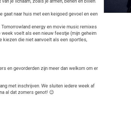
 van je lichaam, zoals je armen, benen en billen.
. Je gaat naar huis met een keigoed gevoel en een
, Tomorrowland energy en movie music remixes
re week voelt als een nieuw feestje (mijn geheim
e kiezen die niet aanvoelt als een sportles,
nners en gevorderden zijn meer dan welkom om er
lang met inschrijven. We sluiten iedere week af
jn na al dat zomers genot! 😉