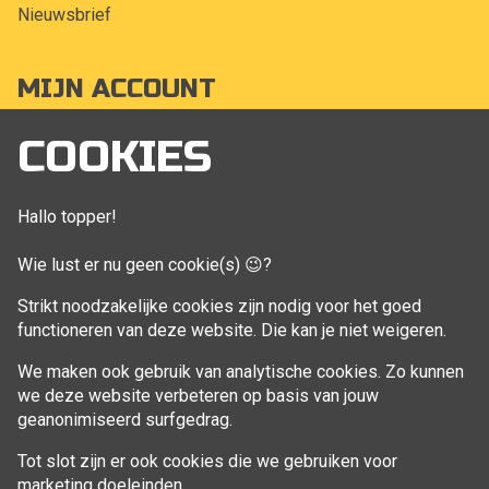
Nieuwsbrief
MIJN ACCOUNT
Mijn account
COOKIES
Bestellingen
Klant adressen
Hallo topper!
Winkelwagen
Wie lust er nu geen cookie(s) 😉?
Aankoop beheren
Strikt noodzakelijke cookies zijn nodig voor het goed
functioneren van deze website. Die kan je niet weigeren.
VOLG MIJ
We maken ook gebruik van analytische cookies. Zo kunnen
Facebook
we deze website verbeteren op basis van jouw
geanonimiseerd surfgedrag.
Tot slot zijn er ook cookies die we gebruiken voor
marketing doeleinden.