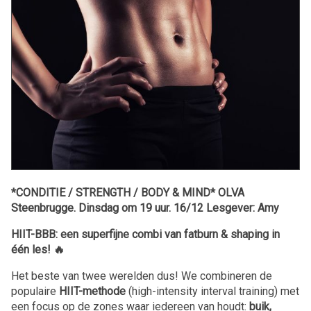
*CONDITIE / STRENGTH / BODY & MIND* OLVA
Steenbrugge. Dinsdag om 19 uur. 16/12 Lesgever: Amy
HIIT-BBB: een superfijne combi van fatburn & shaping in
één les! 🔥
Het beste van twee werelden dus! We combineren de
populaire
HIIT-methode
(high-intensity interval training) met
een focus op de zones waar iedereen van houdt:
buik,