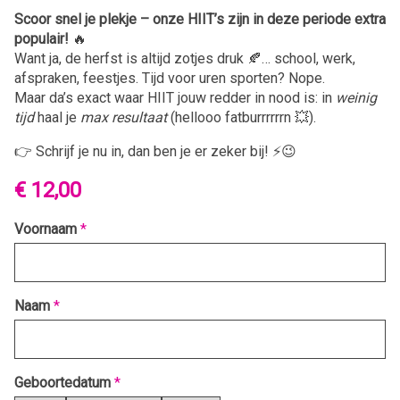
Scoor snel je plekje – onze HIIT’s zijn in deze periode extra
populair!
🔥
Want ja, de herfst is altijd zotjes druk 🍂… school, werk,
afspraken, feestjes. Tijd voor uren sporten? Nope.
Maar da’s exact waar HIIT jouw redder in nood is: in
weinig
tijd
haal je
max resultaat
(hellooo fatburrrrrrn 💥).
👉 Schrijf je nu in, dan ben je er zeker bij! ⚡😉
€ 12,00
Voornaam
*
Naam
*
Geboortedatum
*