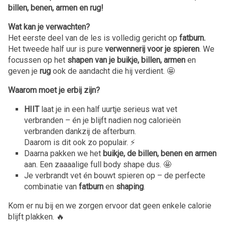
billen, benen, armen en rug!
Wat kan je verwachten?
Het eerste deel van de les is volledig gericht op
fatburn.
Het tweede half uur is pure
verwennerij voor je spieren
. We
focussen op het
shapen van je buikje, billen, armen
en
geven je
rug
ook de aandacht die hij verdient. 🤩
Waarom moet je erbij zijn?
HIIT
laat je in een half uurtje serieus wat vet
verbranden – én je blijft nadien nog calorieën
verbranden dankzij de afterburn.
Daarom is dit ook zo populair. ⚡️
Daarna pakken we het
buikje, de billen, benen en armen
aan. Een zaaaalige full body shape dus. 🤩
Je verbrandt vet én bouwt spieren op – de perfecte
combinatie van
fatburn
en
shaping
.
Kom er nu bij en we zorgen ervoor dat geen enkele calorie
blijft plakken. 🔥