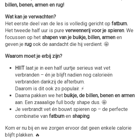
billen, benen, armen en rug!
Wat kan je verwachten?
Het eerste deel van de les is volledig gericht op
fatburn.
Het tweede half uur is pure
verwennerij voor je spieren
. We
focussen op het
shapen van je buikje, billen, armen
en
geven je
rug
ook de aandacht die hij verdient. 🤩
Waarom moet je erbij zijn?
HIIT
laat je in een half uurtje serieus wat vet
verbranden – én je blijft nadien nog calorieën
verbranden dankzij de afterburn.
Daarom is dit ook zo populair. ⚡️
Daarna pakken we het
buikje, de billen, benen en armen
aan. Een zaaaalige full body shape dus. 🤩
Je verbrandt vet én bouwt spieren op – de perfecte
combinatie van
fatburn
en
shaping
.
Kom er nu bij en we zorgen ervoor dat geen enkele calorie
blijft plakken. 🔥