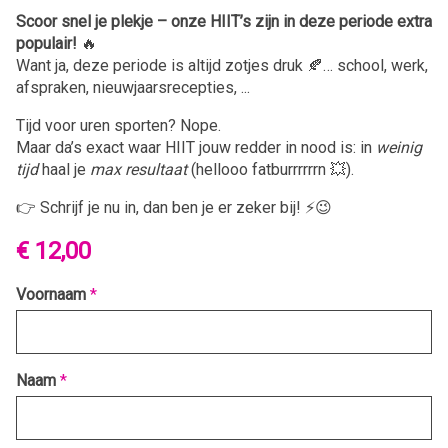
Scoor snel je plekje – onze HIIT’s zijn in deze periode extra
populair!
🔥
Want ja, deze periode is altijd zotjes druk 🍂… school, werk,
afspraken, nieuwjaarsrecepties, ...
Tijd voor uren sporten? Nope.
Maar da’s exact waar HIIT jouw redder in nood is: in
weinig
tijd
haal je
max resultaat
(hellooo fatburrrrrrn 💥).
👉 Schrijf je nu in, dan ben je er zeker bij! ⚡😉
€ 12,00
Voornaam
*
Naam
*