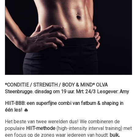
*CONDITIE / STRENGTH / BODY & MIND* OLVA
Steenbrugge. dinsdag om 19 uur. Mrt: 24/3 Lesgever: Amy
HIIT-BBB: een superfijne combi van fatburn & shaping in
één les! 🔥
Het beste van twee werelden dus! We combineren de
populaire
HIIT-methode
(high-intensity interval training) met
een focus op de zones waar iedereen van houdt:
buik,