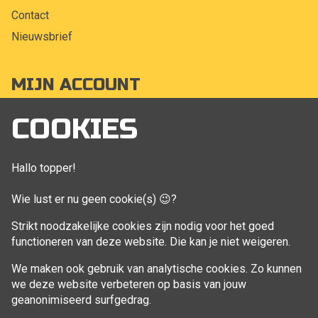
Contact
Nieuwsbrief
MIJN ACCOUNT
Mijn account
COOKIES
Bestellingen
Klant adressen
Hallo topper!
Winkelwagen
Wie lust er nu geen cookie(s) 😉?
Aankoop beheren
Strikt noodzakelijke cookies zijn nodig voor het goed
functioneren van deze website. Die kan je niet weigeren.
VOLG MIJ
We maken ook gebruik van analytische cookies. Zo kunnen
Facebook
we deze website verbeteren op basis van jouw
geanonimiseerd surfgedrag.