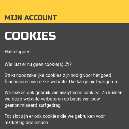
MIJN ACCOUNT
Mijn account
COOKIES
Bestellingen
Klant adressen
Hallo topper!
Winkelwagen
Wie lust er nu geen cookie(s) 😉?
Aankoop beheren
Strikt noodzakelijke cookies zijn nodig voor het goed
functioneren van deze website. Die kan je niet weigeren.
VOLG MIJ
We maken ook gebruik van analytische cookies. Zo kunnen
Facebook
we deze website verbeteren op basis van jouw
geanonimiseerd surfgedrag.
Tot slot zijn er ook cookies die we gebruiken voor
marketing doeleinden.