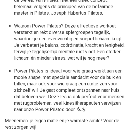
de wereld van Pilates, met een uniek concept,
helemaal volgens de principes van de befaamde
master in Pilates, Joseph Hubertus Pilates.
Waarom Power Pilates? Deze effectieve workout
versterkt en rekt diverse spiergroepen tegelijk,
waardoor je een evenwichtig en soepel lichaam krijgt.
Je verbetert je balans, coördinatie, kracht en lenigheid,
terwijl je tegelijkertijd mentale rust vindt. Een sterker
lichaam én minder stress, wat wil je nog meer?
Power Pilates is ideaal voor wie graag werkt aan een
mooie shape, met speciale aandacht voor de buik en
billen, maar ook voor wie graag een uurtje zen voor
zichzelf wil. Je gaat compleet ontspannen naar huis,
dat beloven we! Deze les is ook perfect voor mensen
met rugproblemen; veel kinesitherapeuten verwijzen
naar onze Power Pilates door. 💦💪
Meenemen: je eigen matje en je warmste smile! Voor de
rest zorgen wij!