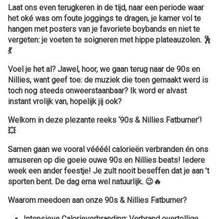
Laat ons even terugkeren in de tijd, naar een periode waar
het oké was om foute joggings te dragen, je kamer vol te
hangen met posters van je favoriete boybands en niet te
vergeten: je voeten te soigneren met hippe plateauzolen. 🕺
💃
Voel je het al? Jawel, hoor, we gaan terug naar de 90s en
Nillies, want geef toe: de muziek die toen gemaakt werd is
toch nog steeds onweerstaanbaar? Ik word er alvast
instant vrolijk van, hopelijk jij ook?
Welkom in deze plezante reeks ‘90s & Nillies Fatburner’!
💥
Samen gaan we vooral véééél calorieën verbranden én ons
amuseren op die goeie ouwe 90s en Nillies beats! Iedere
week een ander feestje! Je zult nooit beseffen dat je aan ’t
sporten bent. De dag erna wel natuurlijk. 😉🔥
Waarom meedoen aan onze 90s & Nillies Fatburner?
Intensieve Calorieverbranding
: Verbrand overtollige