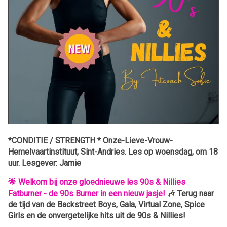
*CONDITIE / STRENGTH * Onze-Lieve-Vrouw-
Hemelvaartinstituut, Sint-Andries. Les op woensdag, om 18
uur. Lesgever: Jamie
🌟 Welkom bij onze gloednieuwe les 90s & Nillies
Fatburner - de 90s Burner in een nieuw jasje!
🎶 Terug naar
de tijd van de Backstreet Boys, Gala, Virtual Zone, Spice
Girls en de onvergetelijke hits uit de 90s & Nillies!