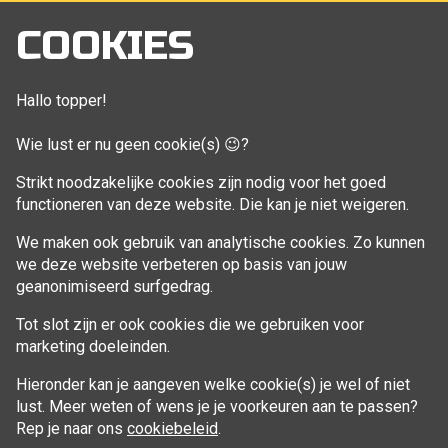
Mijn account
COOKIES
Bestellingen
Klant adressen
Hallo topper!
Winkelwagen
Wie lust er nu geen cookie(s) 😉?
Aankoop beheren
Strikt noodzakelijke cookies zijn nodig voor het goed
functioneren van deze website. Die kan je niet weigeren.
VOLG MIJ
We maken ook gebruik van analytische cookies. Zo kunnen
Facebook
we deze website verbeteren op basis van jouw
geanonimiseerd surfgedrag.
Tot slot zijn er ook cookies die we gebruiken voor
marketing doeleinden.
Hieronder kan je aangeven welke cookie(s) je wel of niet
lust. Meer weten of wens je je voorkeuren aan te passen?
Rep je naar ons
cookiebeleid
.