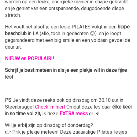
worden op een leuke, energieke manier in shape gebracht
en je geniet van een ontspannende, deugddoende diepe
stretch.
Het voelt net alsof je een lesje PILATES volgt in een
hippe
beachclub
in LA (allé, toch in gedachten 😉), en je loopt
gegarandeerd met een big smile en een voldaan gevoel de
deur uit.
NIEUW en POPULAIR!!
Schrijf je best meteen in als je een plekje wil in deze fijne
les!
PS
Je vindt deze reeks ook op dinsdag om 20.10 uur in
Steenbrugge!
Check 'm hier!
Omdat deze les daar
élke keer
in no time vol zit,
is deze
EXTRA reeks
er. 🎉
Wil je erbij zijn op dinsdag of donderdag?
👉 Prik je plekje meteen! Deze zaaaaalige Pilates-lesjes