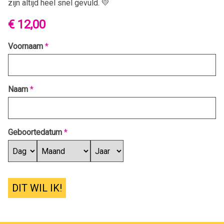
zijn altijd heel snel gevuld. 💛
€ 12,00
Voornaam
*
Naam
*
Geboortedatum
*
DIT WIL IK!