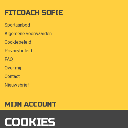
FITCOACH SOFIE
Sportaanbod
Algemene voorwaarden
Cookiebeleid
Privacybeleid
FAQ
Over mij
Contact
Nieuwsbrief
MIJN ACCOUNT
Mijn account
COOKIES
Bestellingen