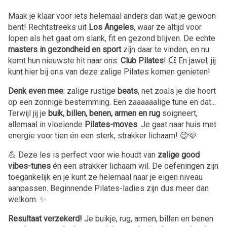
Maak je klaar voor iets helemaal anders dan wat je gewoon
bent! Rechtstreeks uit
Los Angeles
, waar ze altijd voor
lopen als het gaat om slank, fit en gezond blijven. De echte
masters in gezondheid en sport
zijn daar te vinden, en nu
komt hun nieuwste hit naar ons:
Club Pilates
! 💥 En jawel, jij
kunt hier bij ons van deze zalige Pilates komen genieten!
Denk even mee
: zalige rustige
beats
, net zoals je die hoort
op een zonnige bestemming. Een zaaaaaalige tune en dat...
Terwijl jij je
buik, billen, benen, armen en rug
soigneert,
allemaal in vloeiende
Pilates-moves
. Je gaat naar huis met
energie voor tien én een sterk, strakker lichaam! 😉🩷
💪 Deze les is perfect voor wie houdt van
zalige good
vibes-tunes
én een strakker lichaam wil. De oefeningen zijn
toegankelijk en je kunt ze helemaal naar je eigen niveau
aanpassen. Beginnende Pilates-ladies zijn dus meer dan
welkom. ✨
Resultaat verzekerd!
Je buikje, rug, armen, billen en benen