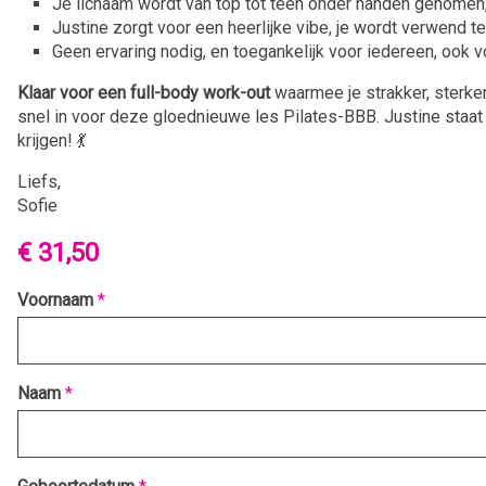
Je lichaam wordt van top tot teen onder handen genomen, 
Justine zorgt voor een heerlijke vibe, je wordt verwend ter
Geen ervaring nodig, en toegankelijk voor iedereen, ook 
Klaar voor een full-body work-out
waarmee je strakker, sterker
snel in voor deze gloednieuwe les Pilates-BBB. Justine staat 
krijgen! 💃
Liefs,
Sofie
€ 31,50
Voornaam
*
Naam
*