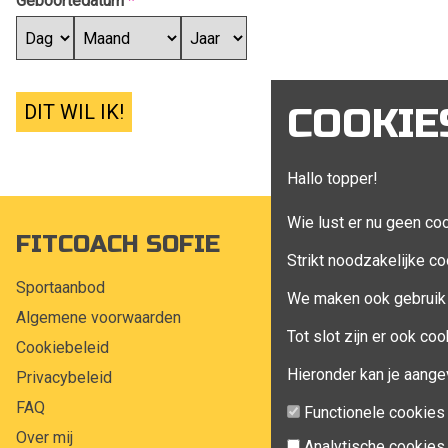
Geboortedatum
*
DIT WIL IK!
COOKIE
Hallo topper!
Wie lust er nu geen co
FITCOACH SOFIE
MIJN A
Strikt noodzakelijke co
Sportaanbod
Mijn account
We maken ook gebruik 
Algemene voorwaarden
Bestellingen
Tot slot zijn er ook c
Cookiebeleid
Klant adress
Hieronder kan je aange
Privacybeleid
Winkelwagen
FAQ
Aankoop beh
Functionele cookies
Over mij
Analytische cookies