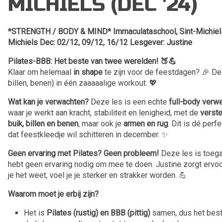
MICHIELS (DEC '24)
*STRENGTH / BODY & MIND* Immaculataschool, Sint-Michiels.
Michiels Dec: 02/12, 09/12, 16/12 Lesgever: Justine
Pilates-BBB: Het beste van twee werelden! 🍑💪
Klaar om helemaal
in shape
te zijn voor de feestdagen? 🎉 D
billen, benen) in één zaaaaalige workout. 💖
Wat kan je verwachten?
Deze les is een echte
full-body verwe
waar je werkt aan kracht, stabiliteit en lenigheid, met de
verst
buik, billen en benen
, maar ook je
armen en rug
. Dit is dé per
dat feestkleedje wil schitteren in december. ✨
Geen ervaring met Pilates? Geen probleem!
Deze les is toega
hebt geen ervaring nodig om mee te doen. Justine zorgt ervoor
je het weet, voel je je sterker en strakker worden. 💪
Waarom moet je erbij zijn?
Het is
Pilates (rustig) en BBB (pittig)
samen, dus het best