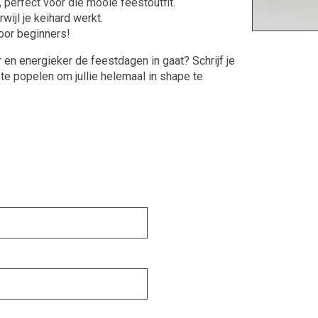
perfect voor die mooie feestoutfit.
wijl je keihard werkt.
voor beginners!
 en energieker de feestdagen in gaat? Schrijf je
te popelen om jullie helemaal in shape te