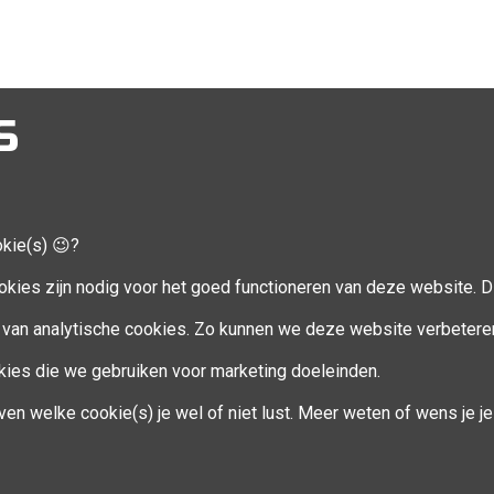
S
okie(s) 😉?
CCOUNT
VOLG MIJ
okies zijn nodig voor het goed functioneren van deze website. Di
Facebook
van analytische cookies. Zo kunnen we deze website verbetere
ookies die we gebruiken voor marketing doeleinden.
en
ven welke cookie(s) je wel of niet lust. Meer weten of wens je 
eren