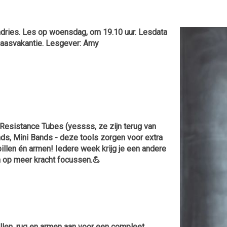
dries. Les op woensdag, om 19.10 uur. Lesdata
 paasvakantie. Lesgever: Amy
esistance Tubes (yessss, ze zijn terug van
ds, Mini Bands - deze tools zorgen voor extra
billen én armen! Iedere week krijg je een andere
n op meer kracht focussen.💪
llen, rug en armen aan voor een compleet