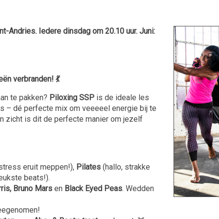
Andries. Iedere dinsdag om 20.10 uur. Juni:
eën verbranden! 💃
 aan te pakken?
Piloxing SSP
is de ideale les
s – dé perfecte mix om veeeeel energie bij te
 zicht is dit de perfecte manier om jezelf
stress eruit meppen!),
Pilates
(hallo, strakke
eukste beats!).
rris, Bruno Mars
en
Black Eyed Peas
. Wedden
meegenomen!