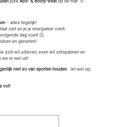
uten
pure
Abs- & Booty-treat
op de mat. 🍑
men
– alles tegelijk!
aat ziet en je je energieker voelt.
e volgende dag voelt 😉.
edoen en genieten!
wie zich wil uitleven, even wil ontspannen en
n we er wel uit!
genlijk niet zo van sporten houden
... let wel op,
s vol!