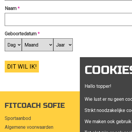
Naam
*
Geboortedatum
*
DIT WIL IK!
COOKIE
Hallo topper!
Wie lust er nu geen co
FITCOACH SOFIE
MIJN A
Strikt noodzakelijke co
Sportaanbod
Mijn account
We maken ook gebruik 
Algemene voorwaarden
Bestellingen