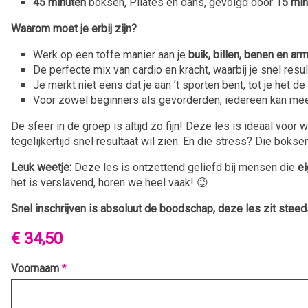
45 minuten
boksen, Pilates en dans, gevolgd door
15 min
Waarom moet je erbij zijn?
Werk op een toffe manier aan je
buik, billen, benen en ar
De perfecte mix van cardio en kracht, waarbij je snel result
Je merkt niet eens dat je aan ’t sporten bent, tot je het d
Voor zowel beginners als gevorderden, iedereen kan me
De sfeer in de groep is altijd zo fijn! Deze les is ideaal voor 
tegelijkertijd snel resultaat wil zien. En die stress? Die bokse
Leuk weetje:
Deze les is ontzettend geliefd bij mensen die
ei
het is verslavend, horen we heel vaak! 😉
Snel inschrijven is absoluut de boodschap, deze les zit steed
€ 34,50
Voornaam
*