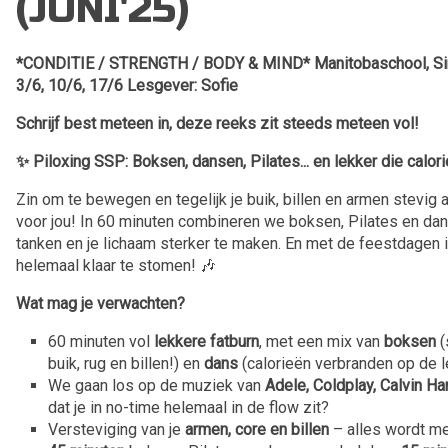
(JUNI'25)
*CONDITIE / STRENGTH / BODY & MIND* Manitobaschool, Sint-
3/6, 10/6, 17/6 Lesgever: Sofie
Schrijf best meteen in, deze reeks zit steeds meteen vol!
✨ Piloxing SSP: Boksen, dansen, Pilates... en lekker die calori
Zin om te bewegen en tegelijk je buik, billen en armen stevig
voor jou! In 60 minuten combineren we boksen, Pilates en dan
tanken en je lichaam sterker te maken. En met de feestdagen in
helemaal klaar te stomen! 🎶
Wat mag je verwachten?
60 minuten vol
lekkere fatburn
, met een mix van
boksen
(
buik, rug en billen!) en
dans
(calorieën verbranden op de l
We gaan los op de muziek van
Adele, Coldplay, Calvin Ha
dat je in no-time helemaal in de flow zit?
Versteviging van je
armen, core en billen
– alles wordt 