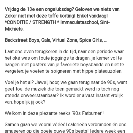
Vrijdag de 13e een ongeluksdag? Geloven we niets van.
Zeker niet met deze toffe korting! Enkel vandaag!
*CONDITIE / STRENGTH * Immaculataschool, Sint-
Michiels.
Backstreet Boys, Gala, Virtual Zone, Spice Girls, ...
Laat ons even terugkeren in de tijd, naar een periode waar
het oké was om foute joggings te dragen, je kamer vol te
hangen met posters van je favoriete boysbands en niet te
vergeten: je voeten te soigneren met hippe plateauzolen.
Voel je het al? Jawel, hoor, we gaan terug naar de 90s, want
geef toe: de muziek die toen gemaakt werd is toch nog
steeds onweerstaanbaar? Ik word er alvast instant vrolijk
van, hopelijk jij ook?
Welkom in deze plezante reeks ‘90s Fatburner’!
Samen gaan we vooral véééél calorieën verbranden én ons
amuseren op die goeie ouwe 90s beats! Iedere week een