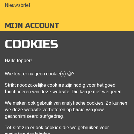
Nieuwsbrief
MIJN ACCOUNT
Mijn account
COOKIES
Bestellingen
Klant adressen
Hallo topper!
Winkelwagen
Wie lust er nu geen cookie(s) 😉?
Aankoop beheren
Strikt noodzakelijke cookies zijn nodig voor het goed
functioneren van deze website. Die kan je niet weigeren.
VOLG MIJ
We maken ook gebruik van analytische cookies. Zo kunnen
Facebook
we deze website verbeteren op basis van jouw
geanonimiseerd surfgedrag.
Tot slot zijn er ook cookies die we gebruiken voor