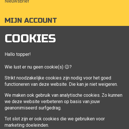
Nieuwsbrief
MIJN ACCOUNT
Mijn account
COOKIES
Bestellingen
Klant adressen
Hallo topper!
Winkelwagen
Wie lust er nu geen cookie(s) 😉?
Aankoop beheren
Strikt noodzakelijke cookies zijn nodig voor het goed
functioneren van deze website. Die kan je niet weigeren.
VOLG MIJ
We maken ook gebruik van analytische cookies. Zo kunnen
Facebook
we deze website verbeteren op basis van jouw
geanonimiseerd surfgedrag.
Tot slot zijn er ook cookies die we gebruiken voor
marketing doeleinden.