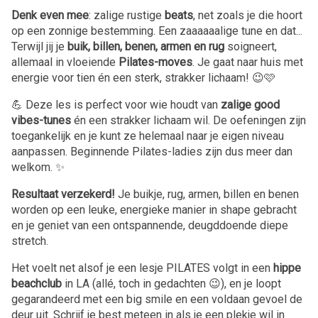
Denk even mee
: zalige rustige
beats
, net zoals je die hoort
op een zonnige bestemming. Een zaaaaaalige tune en dat...
Terwijl jij je
buik, billen, benen, armen en rug
soigneert,
allemaal in vloeiende
Pilates-moves
. Je gaat naar huis met
energie voor tien én een sterk, strakker lichaam! 😉🩷
💪 Deze les is perfect voor wie houdt van
zalige good
vibes-tunes
én een strakker lichaam wil. De oefeningen zijn
toegankelijk en je kunt ze helemaal naar je eigen niveau
aanpassen. Beginnende Pilates-ladies zijn dus meer dan
welkom. ✨
Resultaat verzekerd!
Je buikje, rug, armen, billen en benen
worden op een leuke, energieke manier in shape gebracht
en je geniet van een ontspannende, deugddoende diepe
stretch.
Het voelt net alsof je een lesje PILATES volgt in een
hippe
beachclub
in LA (allé, toch in gedachten 😉), en je loopt
gegarandeerd met een big smile en een voldaan gevoel de
deur uit. Schrijf je best meteen in als je een plekje wil in