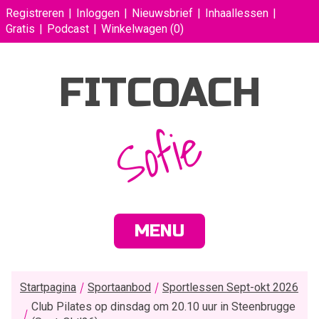
Registreren
Inloggen
Nieuwsbrief
Inhaallessen
Gratis
Podcast
Winkelwagen
(0)
FITCOACH
Sofie
MENU
Startpagina
Sportaanbod
Sportlessen Sept-okt 2026
Club Pilates op dinsdag om 20.10 uur in Steenbrugge