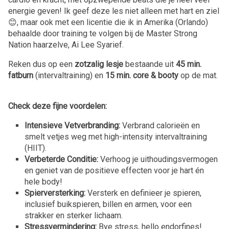
energie geven! Ik geef deze les niet alleen met hart en ziel
😊, maar ook met een licentie die ik in Amerika (Orlando)
behaalde door training te volgen bij de Master Strong
Nation haarzelve, Ai Lee Syarief.
Reken dus op een
zotzalig lesje
bestaande uit
45 min.
fatburn
(intervaltraining) en
15 min. core & booty
op de mat.
Check deze fijne voordelen:
Intensieve Vetverbranding:
Verbrand calorieën en
smelt vetjes weg met high-intensity intervaltraining
(HIIT).
Verbeterde Conditie:
Verhoog je uithoudingsvermogen
en geniet van de positieve effecten voor je hart én
hele body!
Spierversterking:
Versterk en definieer je spieren,
inclusief buikspieren, billen en armen, voor een
strakker en sterker lichaam.
Stressvermindering:
Bye stress, hello endorfines!