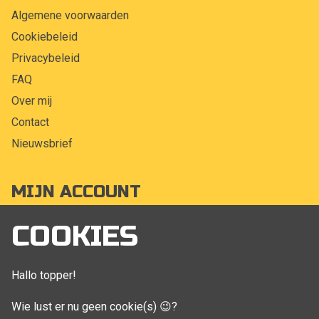
Algemene voorwaarden
Cookiebeleid
Privacybeleid
FAQ
Over mij
Contact
Nieuwsbrief
MIJN ACCOUNT
Mijn account
COOKIES
Bestellingen
Klant adressen
Hallo topper!
Winkelwagen
Wie lust er nu geen cookie(s) 😉?
Aankoop beheren