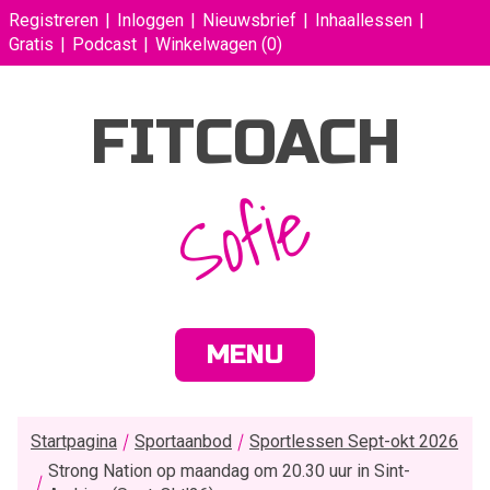
Registreren
Inloggen
Nieuwsbrief
Inhaallessen
Gratis
Podcast
Winkelwagen
(0)
FITCOACH
Sofie
MENU
Startpagina
Sportaanbod
Sportlessen Sept-okt 2026
Strong Nation op maandag om 20.30 uur in Sint-