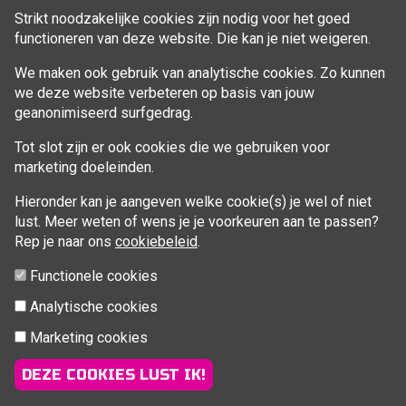
Strikt noodzakelijke cookies zijn nodig voor het goed
functioneren van deze website. Die kan je niet weigeren.
VOLG MIJ
We maken ook gebruik van analytische cookies. Zo kunnen
Facebook
we deze website verbeteren op basis van jouw
geanonimiseerd surfgedrag.
Tot slot zijn er ook cookies die we gebruiken voor
marketing doeleinden.
Hieronder kan je aangeven welke cookie(s) je wel of niet
lust. Meer weten of wens je je voorkeuren aan te passen?
Rep je naar ons
cookiebeleid
.
Functionele cookies
Analytische cookies
Marketing cookies
© 2026 Fitcoach Sofie | Sportsessies regio Brugge |
info@fitcoachsofie.be
| Powered by
nopCommerce
&
DEZE COOKIES LUST IK!
TMedia