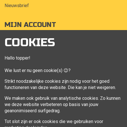
Nieuwsbrief
MIJN ACCOUNT
Mijn account
COOKIES
Bestellingen
Klant adressen
Hallo topper!
Winkelwagen
Wie lust er nu geen cookie(s) 😉?
Aankoop beheren
Strikt noodzakelijke cookies zijn nodig voor het goed
functioneren van deze website. Die kan je niet weigeren.
VOLG MIJ
We maken ook gebruik van analytische cookies. Zo kunnen
Facebook
we deze website verbeteren op basis van jouw
geanonimiseerd surfgedrag.
Tot slot zijn er ook cookies die we gebruiken voor