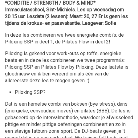
*CONDITIE / STRENGTH / BODY & MIND*
Immaculataschool, Sint-Michiels. Les op woensdag om
20.15 uur. Lesdata (2 lessen): Maart: 20, 27 Er is geen les
tijdens de krokus- en paasvakantie. Lesgever: Sofie
In deze les combineren we twee energieke combi's: de
Piloxing SSP in deel 1, de Pilates Flow in deel 2!
Piloxing is gekend voor work-outs op toffe, energieke
beats en in deze les combineren we twee programma's:
Piloxing SSP en Pilates Flow by Piloxing. Deze laatste is
gloednieuw en ik ben vereerd om als één van de
allereerste deze les te mogen geven. :)
Piloxing SSP?
Dat is een hemelse combi van boksen (bye stress), dans
(energieke, eenvoudige moves) en pilates (BBB). De les is
gebaseerd op de intervalmethode, waardoor je afwisselend
pittige en minder pittige oefeningen combineert en zo in
een stevige fatburn-zone sport. De DJ-beats geven je 't
gevoel dat je op een party staat. We trainen full body, met