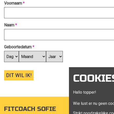
Voornaam
*
Naam
*
Geboortedatum
*
DIT WIL IK!
COOKIE
Hallo topper!
Wie lust er nu geen co
FITCOACH SOFIE
MIJN A
Strikt noodzakelijke co