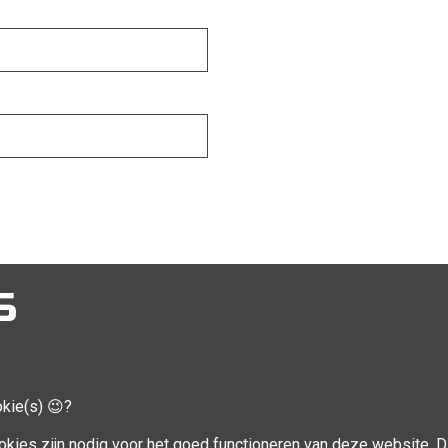
S
okie(s) 😉?
CCOUNT
VOLG MIJ
okies zijn nodig voor het goed functioneren van deze website. Di