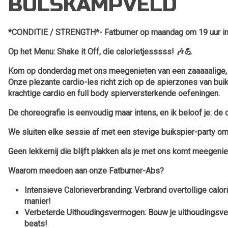
BULSKAMPVELD
*CONDITIE / STRENGTH*- Fatburner op maandag om 19 uur in 
Op het Menu: Shake it Off, die calorietjesssss! 🎶💪
Kom op donderdag met ons meegenieten van een zaaaaalige, 
Onze plezante cardio-les richt zich op de spierzones van buik
krachtige cardio en full body spierversterkende oefeningen.
De choreografie is eenvoudig maar intens, en ik beloof je: de c
We sluiten elke sessie af met een stevige buikspier-party om
Geen lekkernij die blijft plakken als je met ons komt meegeni
Waarom meedoen aan onze Fatburner-Abs?
Intensieve Calorieverbranding
: Verbrand overtollige calo
manier!
Verbeterde Uithoudingsvermogen
: Bouw je uithoudings
beats!