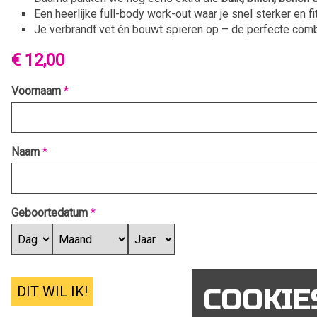
Een heerlijke full-body work-out waar je snel sterker en fi
Je verbrandt vet én bouwt spieren op – de perfecte com
€ 12,00
Voornaam
*
Naam
*
Geboortedatum
*
DIT WIL IK!
COOKIE