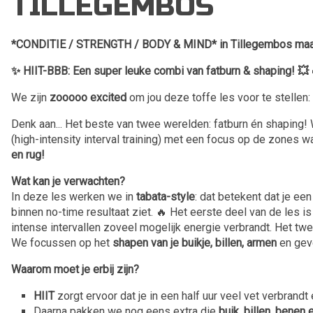
TILLEGEMBOS
*CONDITIE / STRENGTH / BODY & MIND* in Tillegembos maan
✨ HIIT-BBB: Een super leuke combi van fatburn & shaping! 💥 
We zijn
zooooo excited
om jou deze toffe les voor te stellen:
Denk aan... Het beste van twee werelden: fatburn én shaping
(high-intensity interval training) met een focus op de zones 
en rug!
Wat kan je verwachten?
In deze les werken we in
tabata-style
: dat betekent dat je een
binnen no-time resultaat ziet. 🔥 Het eerste deel van de les is
intense intervallen zoveel mogelijk energie verbrandt. Het twe
We focussen op het
shapen van je buikje, billen, armen
en gev
Waarom moet je erbij zijn?
HIIT
zorgt ervoor dat je in een half uur veel vet verbrandt 
Daarna pakken we nog eens extra die
buik, billen, benen