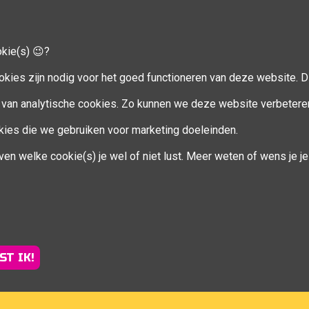
okie(s) 😉?
CCOUNT
VOLG MIJ
okies zijn nodig voor het goed functioneren van deze website. Di
Facebook
van analytische cookies. Zo kunnen we deze website verbetere
ookies die we gebruiken voor marketing doeleinden.
en
ven welke cookie(s) je wel of niet lust. Meer weten of wens je 
eren
ST IK!
Sportsessies regio Brugge |
info@fitcoachsofie.be
| Powered b