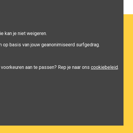
e kan je niet weigeren.
n op basis van jouw geanonimiseerd surfgedrag.
je voorkeuren aan te passen? Rep je naar ons
cookiebeleid
.
y
nopCommerce
&
TMedia