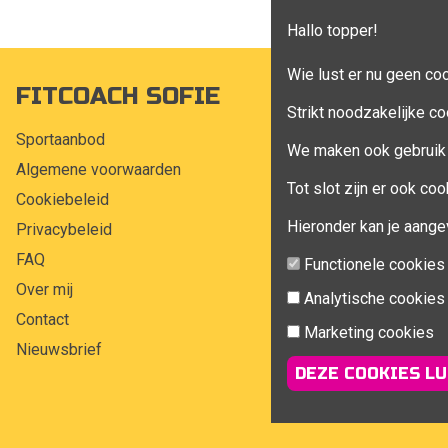
Hallo topper!
Wie lust er nu geen co
FITCOACH SOFIE
MIJN A
Strikt noodzakelijke co
Sportaanbod
Mijn account
We maken ook gebruik 
Algemene voorwaarden
Bestellingen
Tot slot zijn er ook c
Cookiebeleid
Klant adress
Hieronder kan je aange
Privacybeleid
Winkelwagen
FAQ
Aankoop beh
Functionele cookies
Over mij
Analytische cookies
Contact
Marketing cookies
Nieuwsbrief
DEZE COOKIES LU
© 2026 Fitcoach Sofie | 