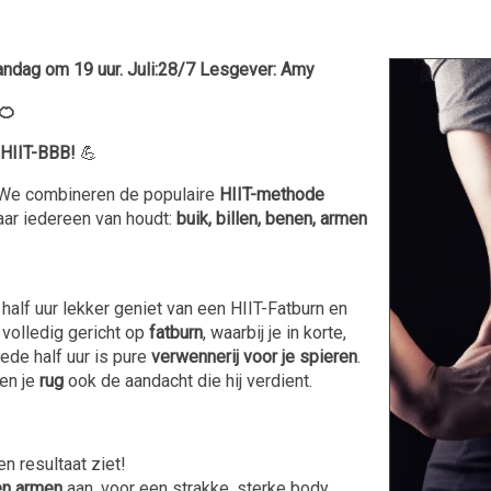
dag om 19 uur. Juli:28/7 Lesgever: Amy
🍊
HIIT-BBB!
💪
! We combineren de populaire
HIIT-methode
waar iedereen van houdt:
buik, billen, benen, armen
 half uur lekker geniet van een HIIT-Fatburn en
 volledig gericht op
fatburn
, waarbij je in korte,
ede half uur is pure
verwennerij voor je spieren
.
en je
rug
ook de aandacht die hij verdient.
en resultaat ziet!
 en armen
aan, voor een strakke, sterke body.