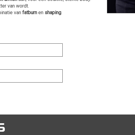
tter van wordt.
binatie van
fatburn
en
shaping
.
S